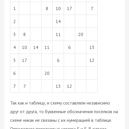
1
8
10
17
7
2
14
3
8
11
20
4
10
14
11
6
13
5
17
6
12
6
20
7
7
13
12
Так как и таблицу, и схему составляли независимо
друг от друга, то буквенные обозначения поселков на
схеме никак не связаны с их нумерацией в таблице.
Определите порядковые номера E и F. В ответе