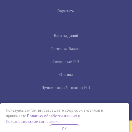
Варианты
Банк заданий
Перевод баллов
Сочинение ЕГЭ
Отзывы
Лучшие онлайн-школы ЕГЭ
Пользуясь сайтом, вы разрешаете сбор cookie-файлов и
принимаете
Политику обработки данных
и
Пользовательское соглашение
.
Бесплатная летняя школа
OK
ПОДРОБНЕЕ