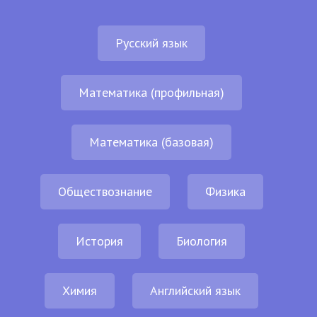
Русский язык
Математика (профильная)
Математика (базовая)
Обществознание
Физика
История
Биология
Химия
Английский язык