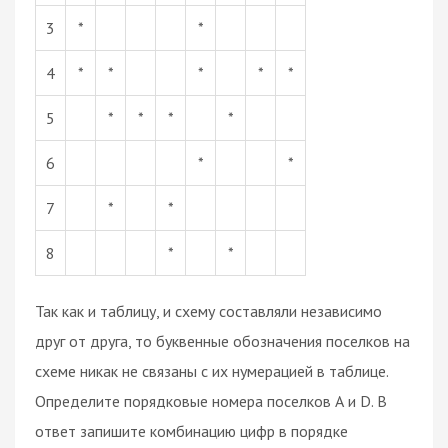
3
*
*
4
*
*
*
*
*
5
*
*
*
*
6
*
*
7
*
*
8
*
*
Так как и таблицу, и схему составляли независимо
друг от друга, то буквенные обозначения поселков на
схеме никак не связаны с их нумерацией в таблице.
Определите порядковые номера поселков А и D. В
ответ запишите комбинацию цифр в порядке