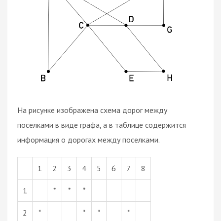
На рисунке изображена схема дорог между
поселками в виде графа, а в таблице содержится
информация о дорогах между поселками.
1
2
3
4
5
6
7
8
1
*
*
*
2
*
*
*
*