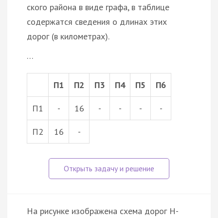
ского района в виде графа, в таблице
содержатся сведения о длинах этих
дорог (в километрах).
…
П1
П2
П3
П4
П5
П6
П1
-
16
-
-
-
-
П2
16
-
На рисунке изображена схема дорог Н-