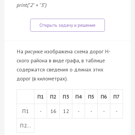
print("2" + "3")
На рисунке изображена схема дорог Н-
ского района в виде графа, в таблице
содержатся сведения о длинах этих
дорог (в километрах).
П1
П2
П3
П4
П5
П6
П7
П1
-
16
12
-
-
-
-
П2…