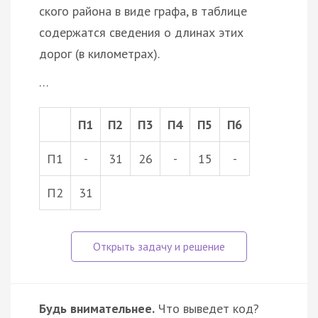
ского района в виде графа, в таблице
содержатся сведения о длинах этих
дорог (в километрах).
…
П1
П2
П3
П4
П5
П6
П1
-
31
26
-
15
-
П2
31
Будь внимательнее.
Что выведет код?