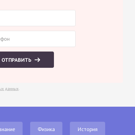
ОТПРАВИТЬ
ых данных
.
знание
Физика
История