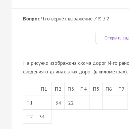
Вопрос
Что вернёт выражение
7 % 3
?
На рисунке изображена схема дорог N-го райо
сведения о длинах этих дорог (в километрах).
П1
П2
П3
П4
П5
П6
П7
П1
-
34
22
-
-
-
-
П2
34…