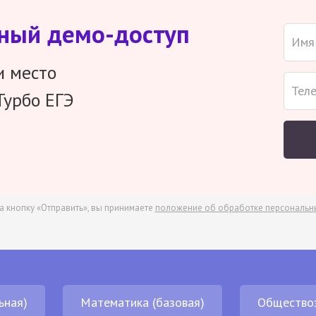
тный демо-доступ
и место
Турбо ЕГЭ
а кнопку «Отправить», вы принимаете
положение об обработке персональн
ьная)
Математика (базовая)
Общество