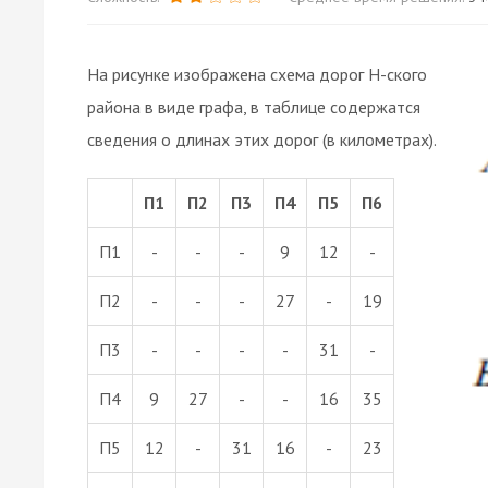
На рисунке изображена схема дорог Н-ского
района в виде графа, в таблице содержатся
сведения о длинах этих дорог (в километрах).
П1
П2
П3
П4
П5
П6
П1
-
-
-
9
12
-
П2
-
-
-
27
-
19
П3
-
-
-
-
31
-
П4
9
27
-
-
16
35
П5
12
-
31
16
-
23