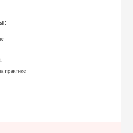
ы:
ие
1
а практике