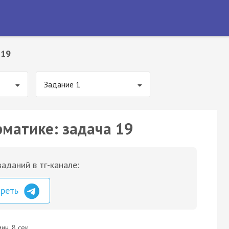
 19
Задание 1
рматике: задача 19
аданий в тг-канале:
треть
ин. 8 сек.