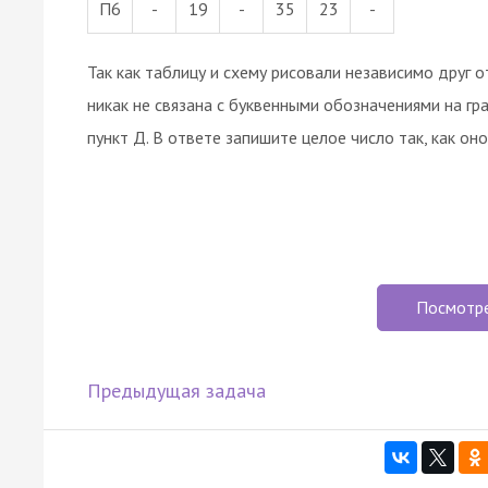
П6
-
19
-
35
23
-
Так как таблицу и схему рисовали независимо друг о
никак не связана с буквенными обозначениями на гра
пункт Д. В ответе запишите целое число так, как оно
Посмотр
Предыдущая задача