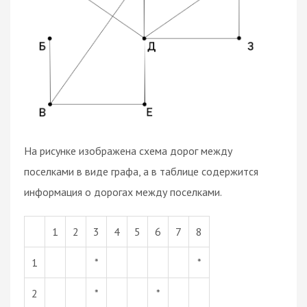
На рисунке изображена схема дорог между
поселками в виде графа, а в таблице содержится
информация о дорогах между поселками.
1
2
3
4
5
6
7
8
1
*
*
2
*
*