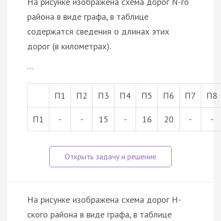
На рисунке изображена схема дорог N-го
района в виде графа, в таблице
содержатся сведения о длинах этих
дорог (в километрах).
…
П1
П2
П3
П4
П5
П6
П7
П8
П1
-
-
15
-
16
20
-
-
На рисунке изображена схема дорог Н-
ского района в виде графа, в таблице