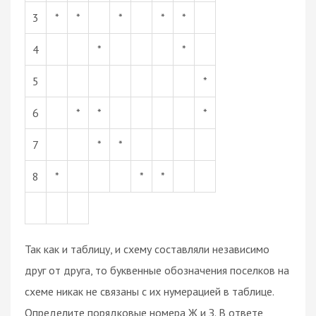
3
*
*
*
*
*
4
*
*
5
*
6
*
*
*
7
*
*
8
*
*
*
Так как и таблицу, и схему составляли независимо
друг от друга, то буквенные обозначения поселков на
схеме никак не связаны с их нумерацией в таблице.
Определите порядковые номера Ж и З. В ответе