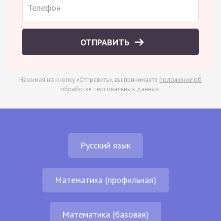
ОТПРАВИТЬ
Нажимая на кнопку «Отправить», вы принимаете
положение об
обработке персональных данных
.
Русский язык
Математика (профильная)
Математика (базовая)