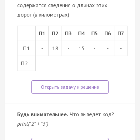
содержатся сведения о длинах этих
дорог (в километрах).
П1
П2
П3
П4
П5
П6
П7
П1
-
18
-
15
-
-
-
П2…
Будь внимательнее.
Что выведет код?
print("2" + "3")