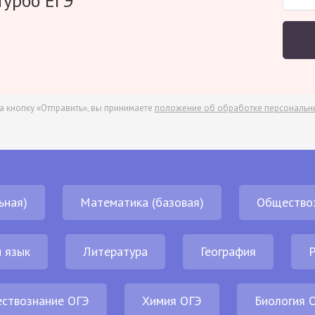
Турбо ЕГЭ
а кнопку «Отправить», вы принимаете
положение об обработке персональн
ьная)
Математика (базовая)
Общество
 язык
Литература
География
Р
ствознание ОГЭ
Химия ОГЭ
Биология 