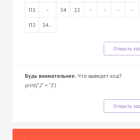
П1
-
34
22
-
-
-
-
П2
34…
Будь внимательнее.
Что выведет код?
print("2" + "3")