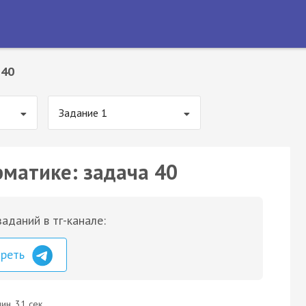
 40
Задание 1
рматике: задача 40
аданий в тг-канале:
треть
ин. 31 сек.