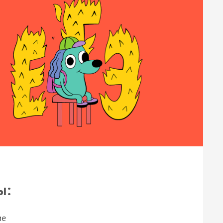
ы:
ие