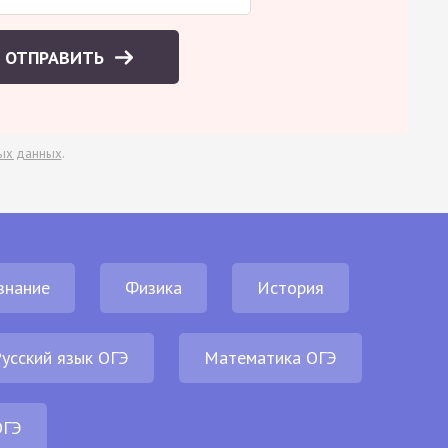
ОТПРАВИТЬ
ых данных
.
знание
Физика
История
усский язык ОГЭ
Математика ОГЭ
ОГЭ