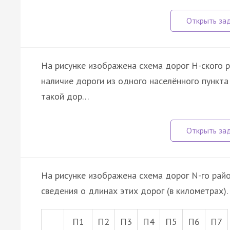
На рисунке изображена схема дорог Н-ского р
наличие дороги из одного населённого пункта 
такой дор…
На рисунке изображена схема дорог N-го райо
сведения о длинах этих дорог (в километрах).
П1
П2
П3
П4
П5
П6
П7