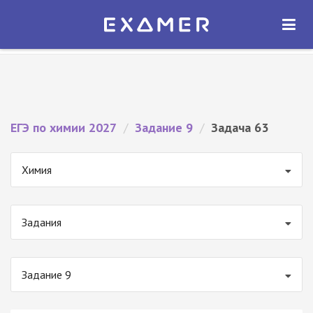
Экзамер — ЕГЭ 2027
×
ОТКРЫТЬ
Экзамер
Бесплатно - В Google Play
ЕГЭ по химии 2027
/
Задание 9
/
Задача 63
Химия
Задания
Задание 9