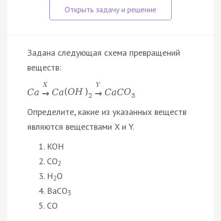
Задана следующая схема превращений
веществ:
X
Y
C
a
C
a
(
O
H
)
C
a
C
O
→
→
2
3
Определите, какие из указанных веществ
являются веществами X и Y.
KOH
CO
2
H
O
2
BaCO
3
CO