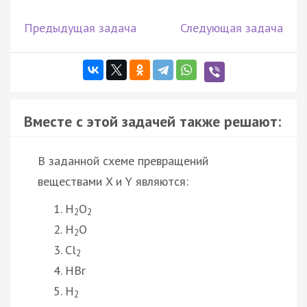
Предыдущая задача
Следующая задача
Вместе с этой задачей также решают:
В заданной схеме превращений
веществами X и Y являются:
H
O
2
2
H
O
2
Cl
2
HBr
H
2