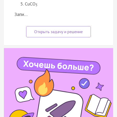
CuCO
3
Запи…