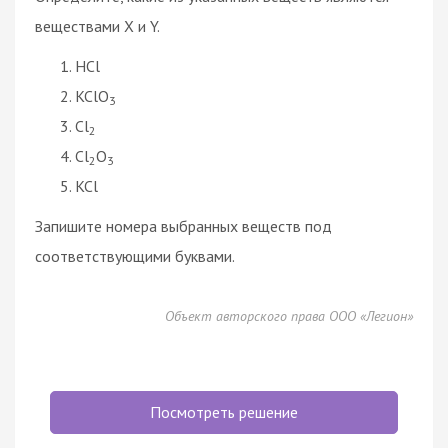
веществами X и Y.
HCl
KClO
3
Cl
2
Cl
O
2
3
KCl
Запишите номера выбранных веществ под
соответствующими буквами.
Объект авторского права ООО «Легион»
Посмотреть решение