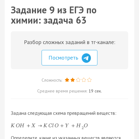
Задание 9 из ЕГЭ по
химии: задача 63
Разбор сложных заданий в тг-канале:
Посмотреть
Сложность:
Среднее время решения:
19 сек.
Задана следующая схема превращений веществ:
K
O
H
+
X
→
K
C
l
O
+
Y
+
H
O
2
Определите, какие из указанных веществ являются