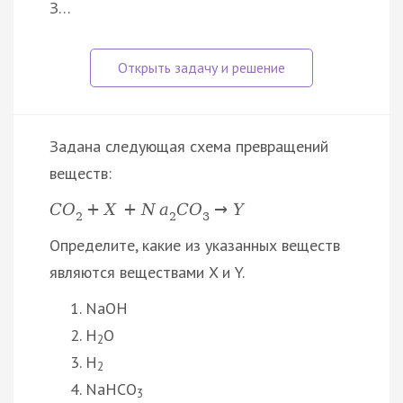
З…
Задана следующая схема превращений
веществ:
C
O
+
X
+
N
a
C
O
→
Y
2
2
3
Определите, какие из указанных веществ
являются веществами X и Y.
NaOH
H
O
2
H
2
NaHCO
3