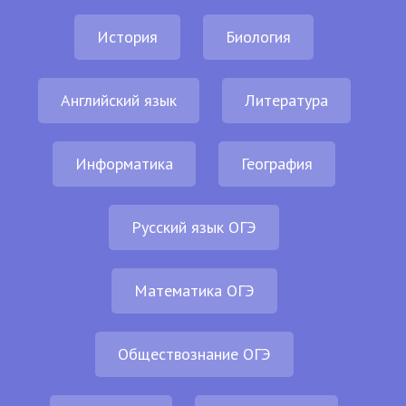
История
Биология
Английский язык
Литература
Информатика
География
Русский язык ОГЭ
Математика ОГЭ
Обществознание ОГЭ