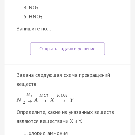
NO
2
HNO
3
Запишите но…
Задана следующая схема превращений
веществ:
H
H
C
l
K
O
H
2
N
A
X
Y
→
→
→
2
Определите, какие из указанных веществ
являются веществами X и Y.
хлорид аммония