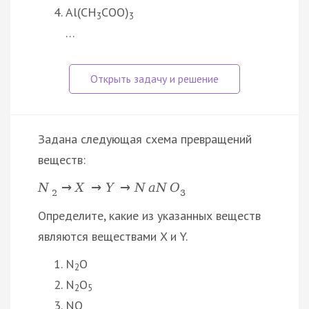
Al(CH
COO)
3
3
…
Задана следующая схема превращений
веществ:
N
→
X
→
Y
→
N
a
N
O
2
3
Определите, какие из указанных веществ
являются веществами X и Y.
N
O
2
N
O
2
5
NO