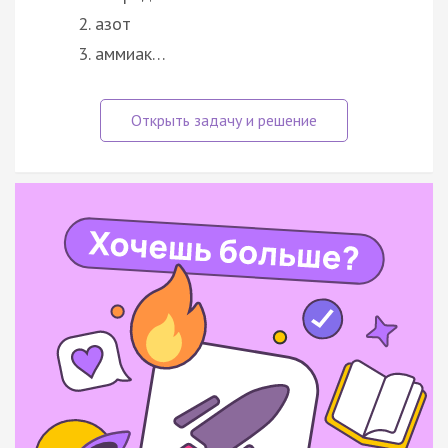
азот
аммиак…