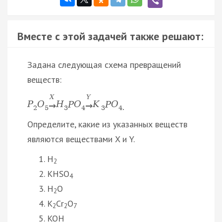
Вместе с этой задачей также решают:
Задана следующая схема превращений
веществ:
X
Y
P
O
Н
P
O
K
P
O
→
→
2
5
3
4
3
4.
Определите, какие из указанных веществ
являются веществами X и Y.
H
2
KHSO
4
H
O
2
K
Cr
O
2
2
7
KOH