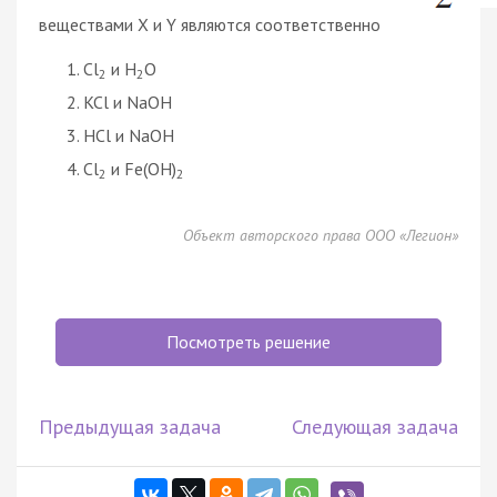
веществами X и Y являются соответственно
Cl
и H
O
2
2
KCl и NaOH
HCl и NaOH
Cl
и Fe(OH)
2
2
Объект авторского права ООО «Легион»
Посмотреть решение
Предыдущая задача
Следующая задача