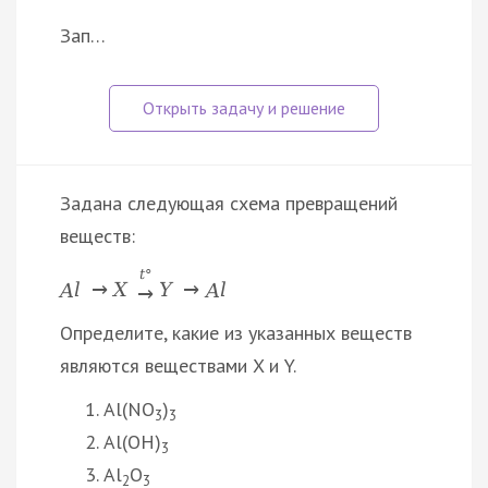
Зап…
Задана следующая схема превращений
веществ:
t
°
A
l
→
X
Y
→
A
l
→
Определите, какие из указанных веществ
являются веществами X и Y.
Al(NO
)
3
3
Al(OH)
3
Al
O
2
3