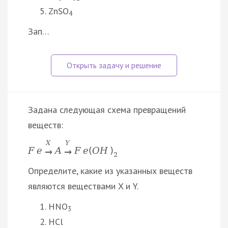
ZnSO
4
Зап…
Задана следующая схема превращений
веществ:
X
Y
F
e
A
F
e
(
O
H
)
→
→
2
Определите, какие из указанных веществ
являются веществами X и Y.
HNO
3
HCl