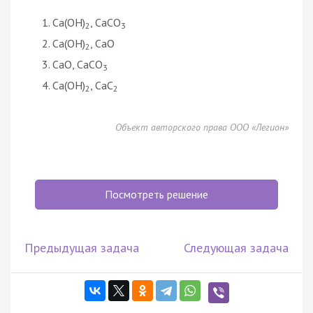
Ca(OH)
, CaCO
2
3
Ca(OH)
, CaO
2
CaO, CaCO
3
Ca(OH)
, CaC
2
2
Объект авторского права ООО «Легион»
Посмотреть решение
Предыдущая задача
Следующая задача