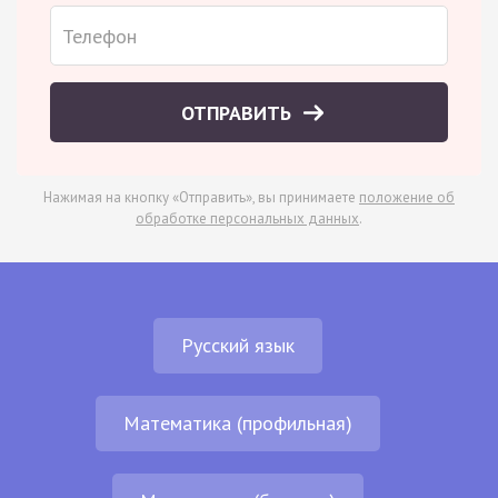
ОТПРАВИТЬ
Нажимая на кнопку «Отправить», вы принимаете
положение об
обработке персональных данных
.
Русский язык
Математика (профильная)