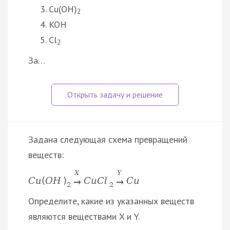
Cu(OH)
2
KOH
Cl
2
За…
Задана следующая схема превращений
веществ:
X
Y
C
u
(
O
H
)
C
u
C
l
C
u
→
→
2
2
Определите, какие из указанных веществ
являются веществами X и Y.