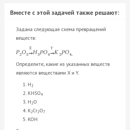
Вместе с этой задачей также решают:
Задана следующая схема превращений
веществ:
X
Y
P
O
Н
P
O
K
P
O
→
→
2
5
3
4
3
4.
Определите, какие из указанных веществ
являются веществами X и Y.
H
2
KHSO
4
H
O
2
K
Cr
O
2
2
7
KOH