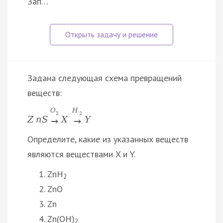
Зап…
Задана следующая схема превращений
веществ:
O
H
2
2
Z
n
S
X
Y
→
→
Определите, какие из указанных веществ
являются веществами X и Y.
ZnH
2
ZnO
Zn
Zn(OH)
2