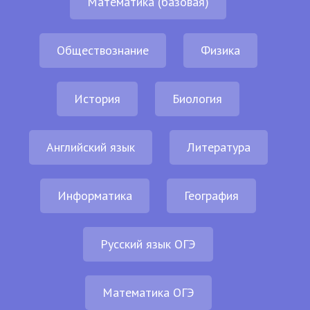
Математика (базовая)
Обществознание
Физика
История
Биология
Английский язык
Литература
Информатика
География
Русский язык ОГЭ
Математика ОГЭ