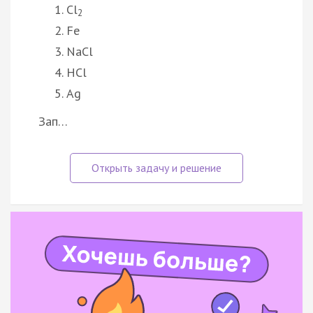
Cl
2
Fe
NaCl
HCl
Ag
Зап…