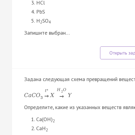
HCl
PbS
H
SO
2
4
Запишите выбран…
Задана следующая схема превращений вещест
H
O
t
°
2
C
a
C
O
X
Y
→
→
3
Определите, какие из указанных веществ явля
Ca(OH)
2
CaH
2