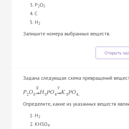
P
O
2
5
C
H
2
Запишите номера выбранных веществ.
Задана следующая схема превращений вещест
X
Y
P
O
Н
P
O
K
P
O
→
→
2
5
3
4
3
4.
Определите, какие из указанных веществ явля
H
2
KHSO
4