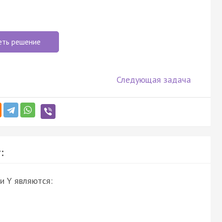
еть решение
Следующая задача
:
и Y являются: