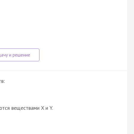
в:
ются веществами X и Y.