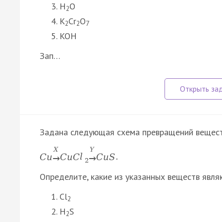
H
O
2
K
Cr
O
2
2
7
KOH
Зап…
Задана следующая схема превращений вещест
X
Y
C
u
C
u
C
l
C
u
S
.
→
→
2
Определите, какие из указанных веществ явля
Cl
2
H
S
2