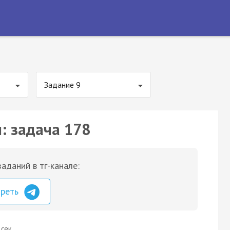
Задание 9
: задача 178
аданий в тг-канале:
треть
 сек.