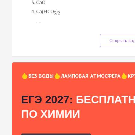
CaO
Ca(HCO
)
3
2
…
БЕЗ ВОДЫ
ЛАМПОВАЯ АТМОСФЕРА
КР
ЕГЭ 2027:
БЕСПЛАТН
ПО ХИМИИ