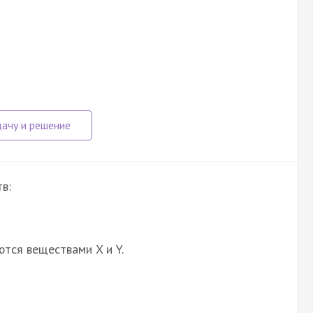
в:
ются веществами X и Y.