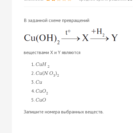
В заданной схеме превращений
веществами X и Y являются
C
u
H
2
C
u
(
N
O
)
3
2
C
u
C
u
O
2
C
u
O
Запишите номера выбранных веществ.