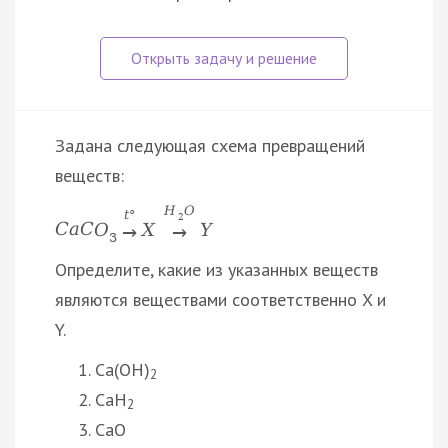
Задана следующая схема превращений
веществ:
H
O
t
°
2
C
a
C
O
X
Y
→
→
3
Определите, какие из указанных веществ
являются веществами соответственно X и
Y.
Ca(OH)
2
CaH
2
CaO