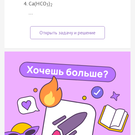
Ca(HCO
)
3
2
…