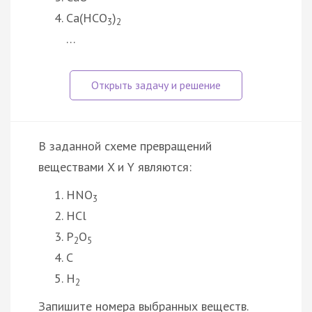
Ca(HCO
)
3
2
…
В заданной схеме превращений
веществами X и Y являются:
HNO
3
HCl
P
O
2
5
C
H
2
Запишите номера выбранных веществ.