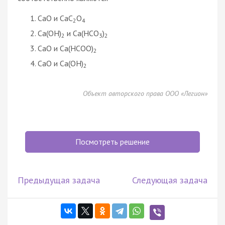
CaO и CaC
O
2
4
Ca(OH)
и Ca(HCO
)
2
3
2
CaO и Ca(HCOO)
2
CaO и Ca(OH)
2
Объект авторского права ООО «Легион»
Посмотреть решение
Предыдущая задача
Следующая задача