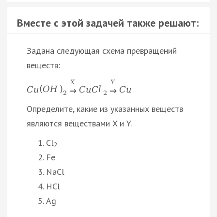
Вместе с этой задачей также решают:
Задана следующая схема превращений
веществ:
X
Y
C
u
(
O
H
)
C
u
C
l
C
u
→
→
2
2
Определите, какие из указанных веществ
являются веществами X и Y.
Cl
2
Fe
NaCl
HCl
Ag