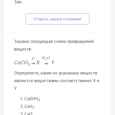
Зап…
Задана следующая схема превращений
веществ:
H
O
t
°
2
C
a
C
O
X
Y
→
→
3
Определите, какие из указанных веществ
являются веществами соответственно X и
Y.
Ca(OH)
2
CaH
2
CaO