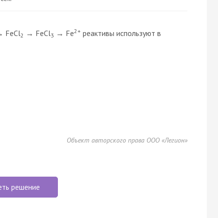
2+
 FeCl
→ FeCl
→ Fe
реактивы используют в
2
3
Объект авторского права ООО «Легион»
еть решение