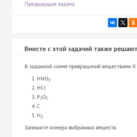
Предыдущая задача
Вместе с этой задачей также решают
В заданной схеме превращений веществами X 
HNO
3
HCl
P
O
2
5
C
H
2
Запишите номера выбранных веществ.