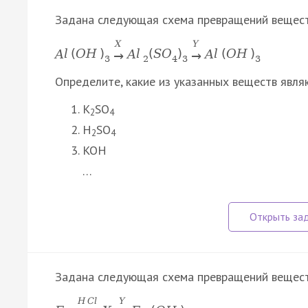
Задана следующая схема превращений вещест
X
Y
A
l
(
O
H
)
A
l
(
S
O
)
A
l
(
O
H
)
→
→
3
2
4
3
3
Определите, какие из указанных веществ явля
K
SO
2
4
H
SO
2
4
KOH
…
Задана следующая схема превращений вещест
H
C
l
Y