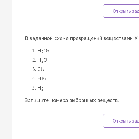
В заданной схеме превращений веществами X 
H
O
2
2
H
O
2
Cl
2
HBr
H
2
Запишите номера выбранных веществ.