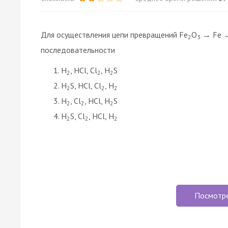
Для осуществления цепи превращений Fe
O
→ Fe →
2
3
последовательности
H
, HCl, Cl
, H
S
2
2
2
H
S, HCl, Cl
, H
2
2
2
H
, Cl
, HCl, H
S
2
2
2
H
S, Cl
, HCl, H
2
2
2
Посмотр