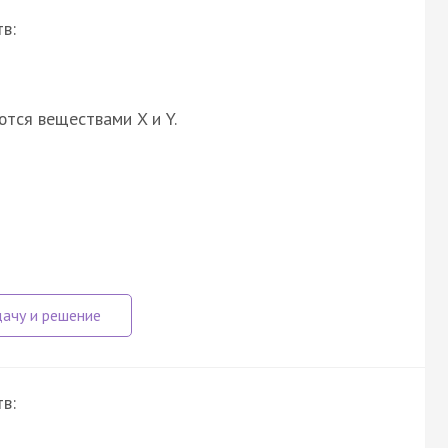
в:
ются веществами X и Y.
в: