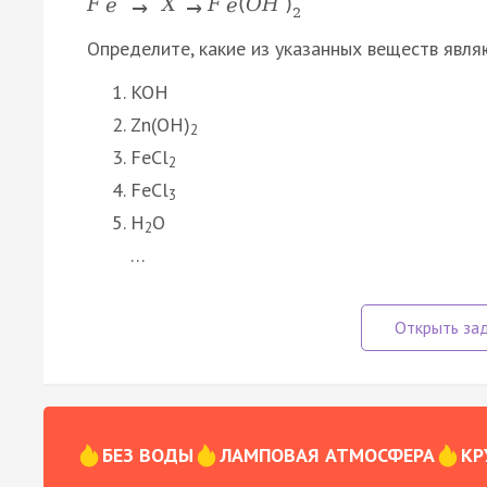
F
e
X
F
e
(
O
H
)
→
→
2
Определите, какие из указанных веществ явля
KOH
Zn(OH)
2
FeCl
2
FeCl
3
H
O
2
…
БЕЗ ВОДЫ
ЛАМПОВАЯ АТМОСФЕРА
КР