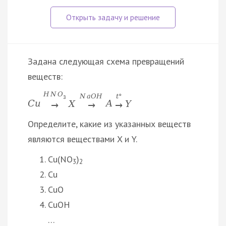
Задана следующая схема превращений
веществ:
H
N
O
N
a
O
H
t
°
3
C
u
X
A
Y
→
→
→
Определите, какие из указанных веществ
являются веществами X и Y.
Cu(NO
)
3
2
Cu
CuO
CuOH
…