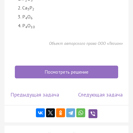
2
3
Ca
P
3
2
P
O
4
6
P
O
4
10
Объект авторского права ООО «Легион»
Посмотреть решение
Предыдущая задача
Следующая задача