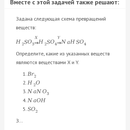
Вместе с этой задачей также решают:
Задана следующая схема превращений
веществ:
X
Y
H
S
O
H
S
O
N
a
H
S
O
→
→
2
3
2
4
4
Определите, какие из указанных веществ
являются веществами X и Y.
B
r
2
H
O
2
N
a
N
O
3
N
a
O
H
S
O
2
З…