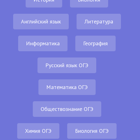
Английский язык
Литература
Информатика
География
Русский язык ОГЭ
Математика ОГЭ
Обществознание ОГЭ
Химия ОГЭ
Биология ОГЭ