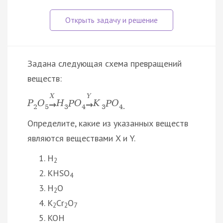
Задана следующая схема превращений
веществ:
X
Y
P
O
Н
P
O
K
P
O
→
→
2
5
3
4
3
4.
Определите, какие из указанных веществ
являются веществами X и Y.
H
2
KHSO
4
H
O
2
K
Cr
O
2
2
7
KOH