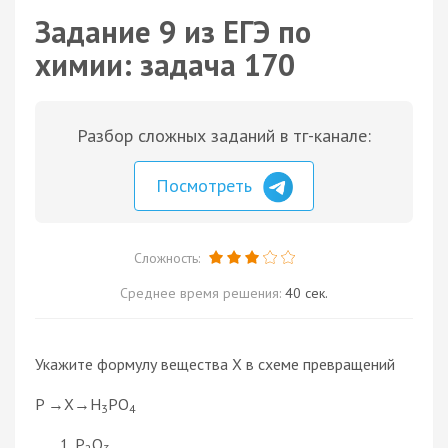
Задание 9 из ЕГЭ по
химии: задача 170
Разбор сложных заданий в тг-канале:
Посмотреть
Сложность:
Среднее время решения:
40 сек.
Укажите формулу вещества Х в схеме превращений
P →X→H
PO
3
4
P
O