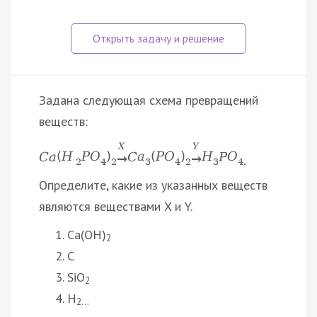
Задана следующая схема превращений
веществ:
X
Y
C
a
(
H
P
O
)
C
a
(
P
O
)
Н
Р
О
→
→
2
4
2
3
4
2
3
4.
Определите, какие из указанных веществ
являются веществами X и Y.
Ca(OH)
2
C
SiO
2
H
2…