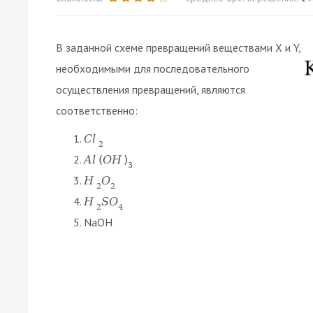
В заданной схеме превращений веществами X и Y,
необходимыми для последовательного
осуществления превращений, являются
соответственно:
C
l
2
A
l
(
O
H
)
3
H
O
2
2
H
S
O
2
4
NaOH