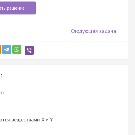
еть решение
Следующая задача
:
в:
ются веществами X и Y.