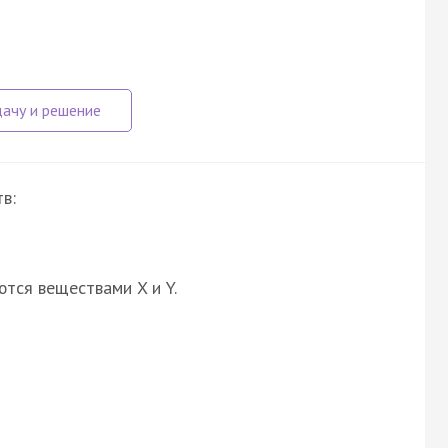
в:
ются веществами X и Y.