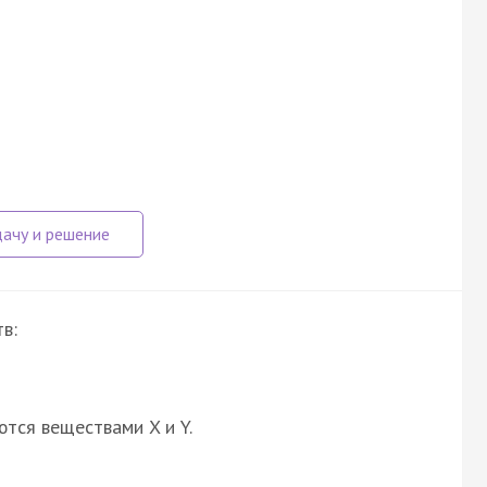
в:
ются веществами X и Y.