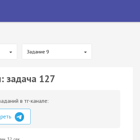
Задание 9
: задача 127
аданий в тг-канале:
треть
ин. 32 сек.