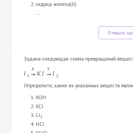
гидрид железа(II)
…
Задана следующая схема превращений вещест
X
Y
I
K
I
I
→
→
2
2
Определите, какие из указанных веществ явля
KOH
KCl
Cl
2
HCl
KClO