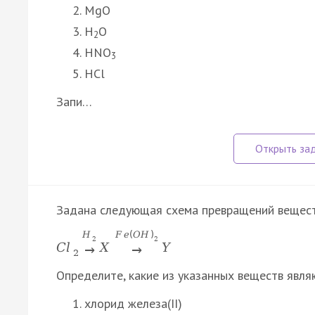
MgO
H
O
2
HNO
3
HCl
Запи…
Задана следующая схема превращений вещест
H
F
e
(
O
H
)
2
2
C
l
X
Y
→
→
2
Определите, какие из указанных веществ явля
хлорид железа(II)