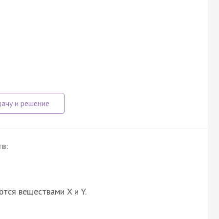
в:
ются веществами X и Y.