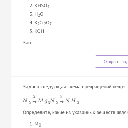
KHSO
4
H
O
2
K
Cr
O
2
2
7
KOH
Зап…
Задана следующая схема превращений вещест
X
Y
N
M
g
N
N
H
→
→
2
3
2
3
Определите, какие из указанных веществ явля
Mg