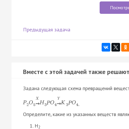
Посмотр
Предыдущая задача
Вместе с этой задачей также решают
Задана следующая схема превращений вещест
X
Y
P
O
Н
P
O
K
P
O
→
→
2
5
3
4
3
4.
Определите, какие из указанных веществ явля
H
2