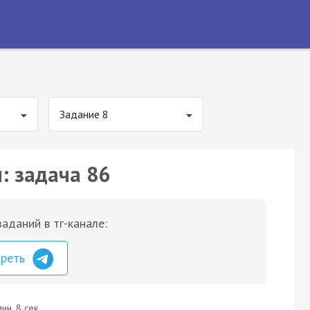
Задание 8
: задача 86
аданий в тг-канале:
треть
ин. 8 сек.