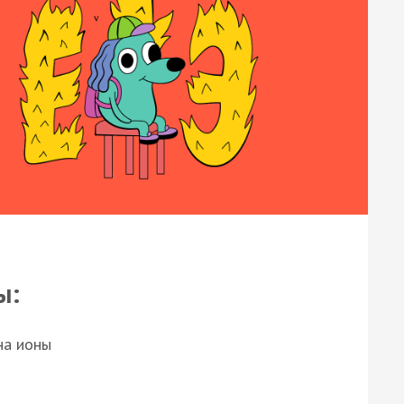
ы:
на ионы