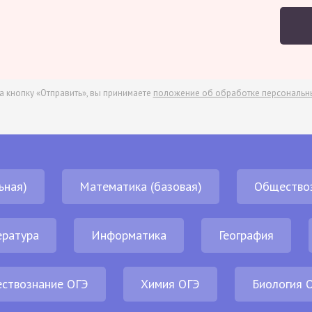
а кнопку «Отправить», вы принимаете
положение об обработке персональн
ьная)
Математика (базовая)
Общество
ература
Информатика
География
ствознание ОГЭ
Химия ОГЭ
Биология 