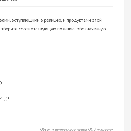
ами, вступающими в реакцию, и продуктами этой
, подберите соответствующую позицию, обозначенную
2
O
H
O
2
Объект авторского права ООО «Легион»