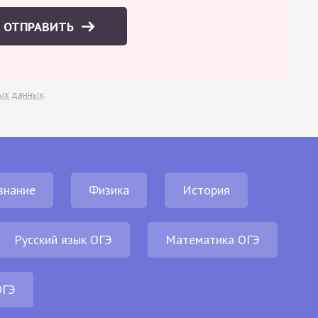
ОТПРАВИТЬ
ых данных
.
знание
Физика
История
Русский язык ОГЭ
Математика ОГЭ
ОГЭ