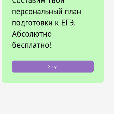
Составим твой
персональный план
подготовки к ЕГЭ.
Абсолютно
бесплатно!
Хочу!