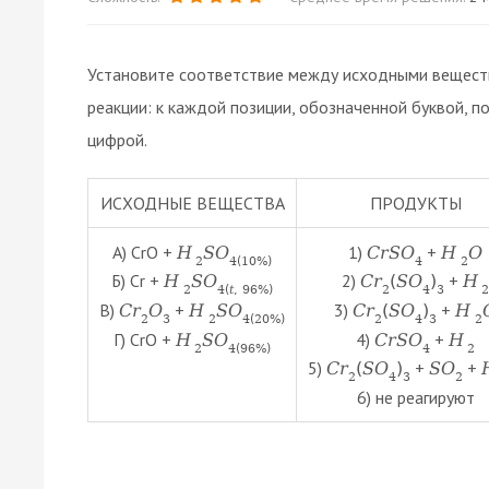
Установите соответствие между исходными веществ
реакции: к каждой позиции, обозначенной буквой
цифрой.
ИСХОДНЫЕ ВЕЩЕСТВА
ПРОДУКТЫ
А) СrO +
1)
+
H
S
O
С
r
S
O
H
O
2
4
(
10
%
)
4
2
Б) Cr +
2)
+
H
S
O
C
r
(
S
O
)
H
2
4
(
t
,
96
%
)
2
4
3
В)
+
3)
+
C
r
O
H
S
O
C
r
(
S
O
)
H
2
3
2
4
(
20
%
)
2
4
3
2
Г) CrO +
4)
+
H
S
O
C
r
S
O
H
2
4
(
96
%
)
4
2
5)
+
+
C
r
(
S
O
)
S
O
2
4
3
2
6) не реагируют