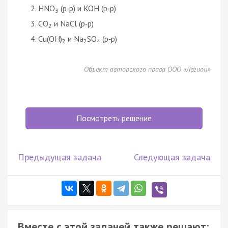
HNO
(р‑р) и KOH (р‑р)
3
CO
и NaCl (р‑р)
2
Cu(OH)
и Na
SO
(р‑р)
2
2
4
Объект авторского права ООО «Легион»
Посмотреть решение
Предыдущая задача
Следующая задача
Вместе с этой задачей также решают: