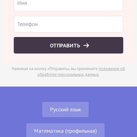
ОТПРАВИТЬ
Нажимая на кнопку «Отправить», вы принимаете
положение об
обработке персональных данных
.
Русский язык
Математика (профильная)