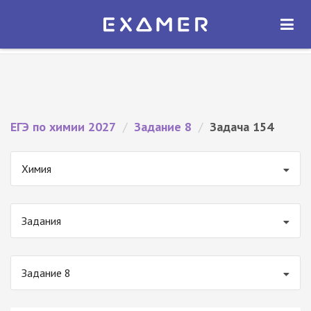
Экзамер — ЕГЭ 2027
×
ОТКРЫТЬ
Экзамер
Бесплатно - В Google Play
ЕГЭ по химии 2027
/
Задание 8
/
Задача 154
Химия
Задания
Задание 8