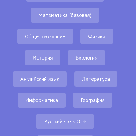
Математика (базовая)
Обществознание
Физика
История
Биология
Английский язык
Литература
Информатика
География
Русский язык ОГЭ