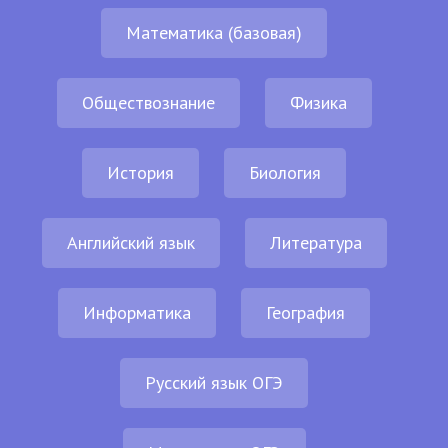
Математика (базовая)
Обществознание
Физика
История
Биология
Английский язык
Литература
Информатика
География
Русский язык ОГЭ