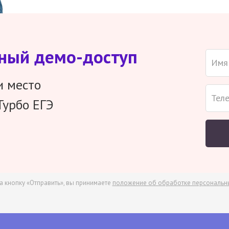
тный демо-доступ
и место
Турбо ЕГЭ
а кнопку «Отправить», вы принимаете
положение об обработке персональн