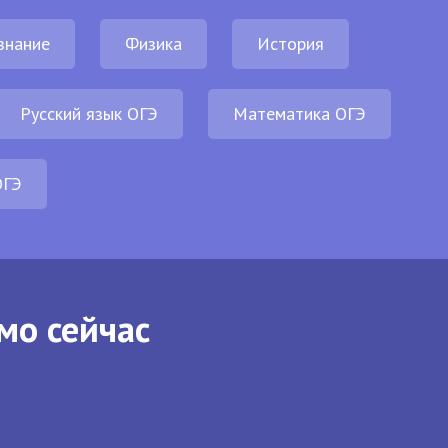
знание
Физика
История
Русский язык ОГЭ
Математика ОГЭ
ОГЭ
мо сейчас