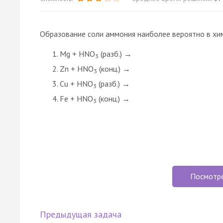
Образование соли аммония наиболее вероятно в хи
Mg + HNO
(разб.) →
3
Zn + HNO
(конц.) →
3
Cu + HNO
(разб.) →
3
Fe + HNO
(конц.) →
3
Посмотр
Предыдущая задача