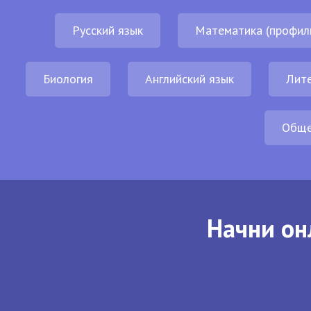
Русский язык
Математика (профил
Биология
Английский язык
Лит
Обще
Начни он