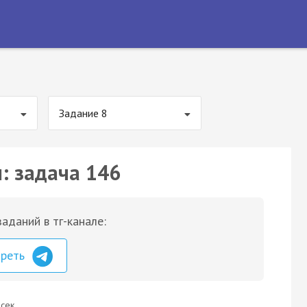
Задание 8
: задача 146
аданий в тг-канале:
треть
сек.