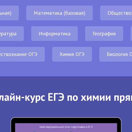
ьная)
Математика (базовая)
Общество
ература
Информатика
География
ствознание ОГЭ
Химия ОГЭ
Биология 
лайн-курс ЕГЭ по химии пря