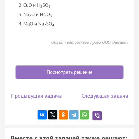
CuO и H
SO
2
3
Na
O и HNO
2
3
MgO и Na
SO
2
4
Объект авторского права ООО «Легион»
Посмотреть решение
Предыдущая задача
Следующая задача
Вместе с этой задачей также решают: