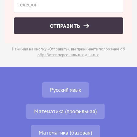
ОТПРАВИТЬ
Нажимая на кнопку «Отправить», вы принимаете
положение об
обработке персональных данных
.
Русский язык
Математика (профильная)
Математика (базовая)