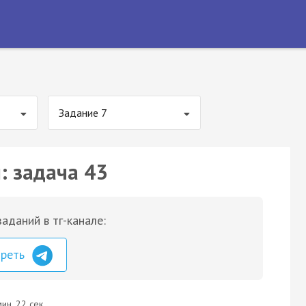
Задание 7
: задача 43
аданий в тг-канале:
треть
ин. 22 сек.