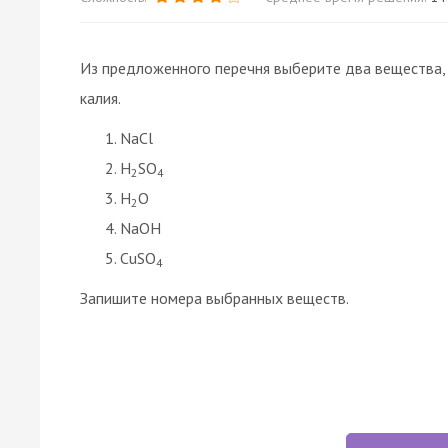
Из предложенного перечня выберите два вещества,
калия.
NaCl
H
SO
2
4
H
O
2
NaOH
CuSO
4
Запишите номера выбранных веществ.