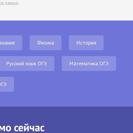
ых данных
.
знание
Физика
История
Русский язык ОГЭ
Математика ОГЭ
ОГЭ
мо сейчас