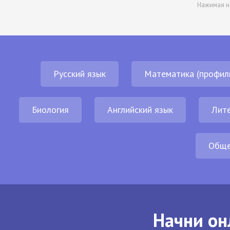
Нажимая н
Русский язык
Математика (профил
Биология
Английский язык
Лит
Обще
Начни он