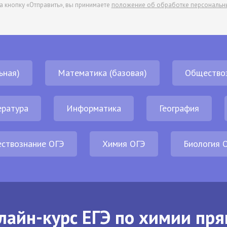
а кнопку «Отправить», вы принимаете
положение об обработке персональн
ьная)
Математика (базовая)
Общество
ература
Информатика
География
ствознание ОГЭ
Химия ОГЭ
Биология 
лайн-курс ЕГЭ по химии пря