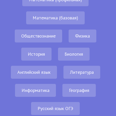
Математика (базовая)
Обществознание
Физика
История
Биология
Английский язык
Литература
Информатика
География
Русский язык ОГЭ