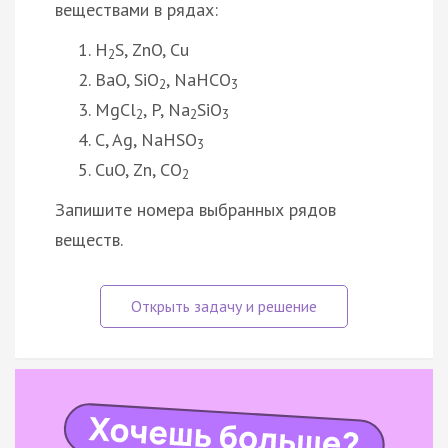
веществами в рядах:
H
S, ZnO, Cu
2
BaO, SiO
, NaHCO
2
3
MgCl
, P, Na
SiO
2
2
3
C, Ag, NaHSO
3
CuO, Zn, CO
2
Запишите номера выбранных рядов
веществ.