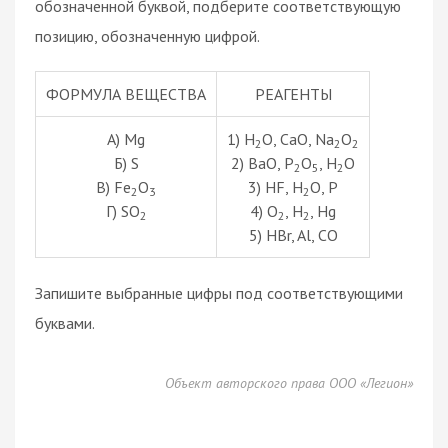
обозначенной буквой, подберите соответствующую
позицию, обозначенную цифрой.
ФОРМУЛА ВЕЩЕСТВА
РЕАГЕНТЫ
А) Mg
1) H
O, CaO, Na
O
2
2
2
Б) S
2) BaO, P
O
, H
O
2
5
2
В) Fe
O
3) HF, H
O, P
2
3
2
Г) SO
4) O
, H
, Hg
2
2
2
5) HBr, Al, CO
Запишите выбранные цифры под соответствующими
буквами.
Объект авторского права ООО «Легион»