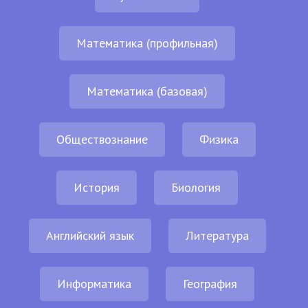
Математика (профильная)
Математика (базовая)
Обществознание
Физика
История
Биология
Английский язык
Литература
Информатика
География