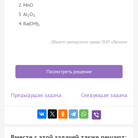
МnО
Аl
O
2
3
Bа(ОН)
2
Объект авторского права ООО «Легион»
Посмотреть решение
Предыдущая задача
Следующая задача
Вместе с этой задачей также решают: