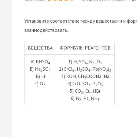
Установите соответствие между веществами и форм
взаимодействовать.
ВЕЩЕСТВА
ФОРМУЛЫ РЕАГЕНТОВ
А) KHSO
1) H
SO
, N
, O
4
2
4
2
3
Б) Na
SO
2) SrCl
, H
SO
, Pb(NO
)
2
4
2
2
4
3
2
В) Li
3) KOH, CH
COONa, Na
3
Г) O
4) CrO, SO
, P
O
2
2
2
3
5) CO
, Cu, HBr
2
6) N
, Pt, NH
2
3