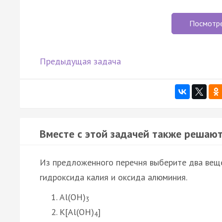
Посмотр
Предыдущая задача
Вместе с этой задачей также решают
Из предложенного перечня выберите два веще
гидроксида калия и оксида алюминия.
Al(OH)
3
K[Al(OH)
]
4