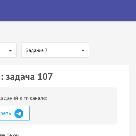
Задание 7
: задача 107
аданий в тг-канале:
треть
ин. 54 сек.