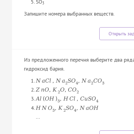
SO
3
Запишите номера выбранных веществ.
Из предложенного перечня выберите два ряда
гидроксид бария.
N
a
C
l
,
N
a
S
O
,
N
a
C
O
2
4
2
3
Z
n
O
,
K
O
,
C
O
2
2
A
l
(
O
H
)
,
H
C
l
,
C
u
S
O
3
4
H
N
O
,
K
S
O
,
N
a
O
H
3
2
4
…