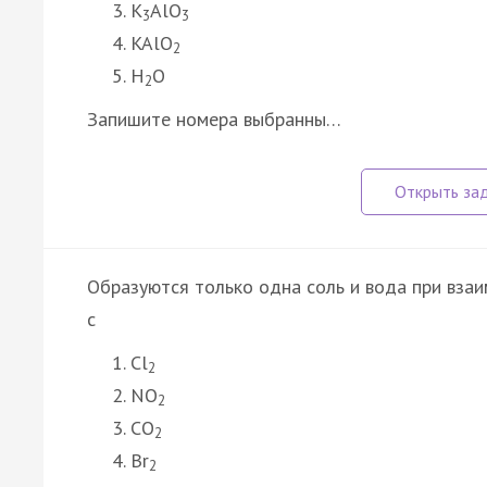
K
AlO
3
3
KAlO
2
H
O
2
Запишите номера выбранны…
Образуются только одна соль и вода при вза
с
Cl
2
NO
2
CO
2
Br
2