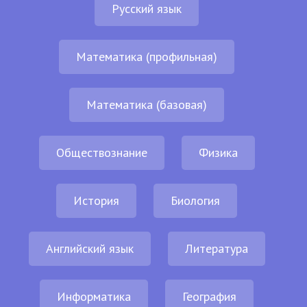
Русский язык
Математика (профильная)
Математика (базовая)
Обществознание
Физика
История
Биология
Английский язык
Литература
Информатика
География