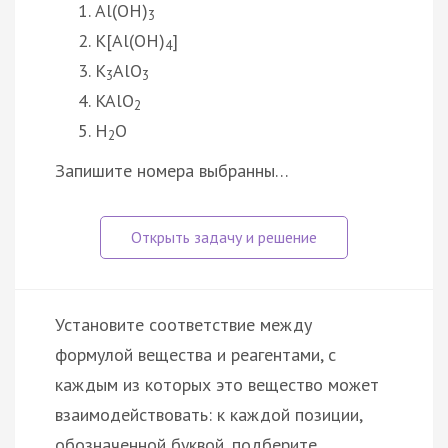
Al(OH)
3
K[Al(OH)
]
4
K
AlO
3
3
KAlO
2
H
O
2
Запишите номера выбранны…
Установите соответствие между
формулой вещества и реагентами, с
каждым из которых это вещество может
взаимодействовать: к каждой позиции,
обозначенной буквой, подберите