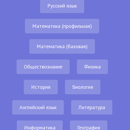
Русский язык
Математика (профильная)
Математика (базовая)
Обществознание
Физика
История
Биология
Английский язык
Литература
Информатика
География