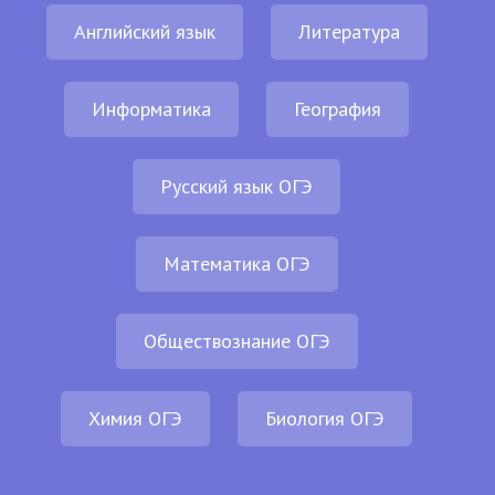
Английский язык
Литература
Информатика
География
Русский язык ОГЭ
Математика ОГЭ
Обществознание ОГЭ
Химия ОГЭ
Биология ОГЭ