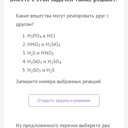
Какие вещества могут реагировать друг с
другом?
H
PO
и HCl
3
4
HNO
и H
SiO
3
2
3
H
S и HNO
2
3
H
SiO
и H
SO
2
3
2
4
H
SO
и H
S
2
3
2
Запишите номера выбранных реакций.
Из предложенного перечня выберите два