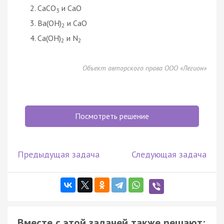
CaCO
и CaO
3
Ba(OH)
и CaO
2
Ca(OH)
и N
2
2
Объект авторского права ООО «Легион»
Посмотреть решение
Предыдущая задача
Следующая задача
Вместе с этой задачей также решают: