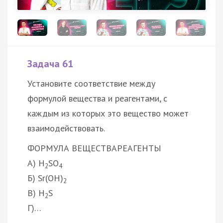
Задача 61
Установите соответствие между
формулой вещества и реагентами, с
каждым из которых это вещество может
взаимодействовать.
ФОРМУЛА ВЕЩЕСТВА
РЕАГЕНТЫ
А) H
SO
2
4
Б) Sr(OH)
2
В) H
S
2
Г)…