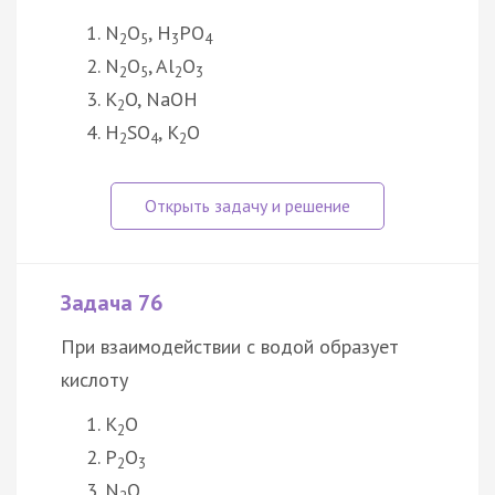
N
O
, H
PO
2
5
3
4
N
O
, Al
O
2
5
2
3
К
O, NaOH
2
H
SO
, K
O
2
4
2
Задача 76
При взаимодействии с водой образует
кислоту
K
O
2
P
O
2
3
N
O