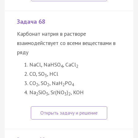
Задача 68
Карбонат натрия в растворе
взаимодействует со всеми веществами в
ряду
NaCl, NaHSO
, CaCl
4
2
CO, SO
, HCl
3
CO
, SO
, NaH
PO
2
2
2
4
Na
SiO
, Sr(NO
)
, KOH
2
3
3
2