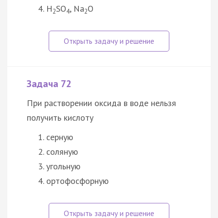
H
SO
, Na
O
2
4
2
Задача 72
При растворении оксида в воде нельзя
получить кислоту
серную
соляную
угольную
ортофосфорную