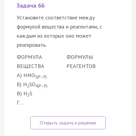
Задача 66
Установите соответствие между
формулой вещества и реагентами, с
каждым из которых оно может
реагировать.
ФОРМУЛА
ФОРМУЛЫ
ВЕЩЕСТВА
РЕАГЕНТОВ
А) HNO
3(Р–Р)
Б) H
SO
2
4(Р–Р)
В) H
S
2
Г…