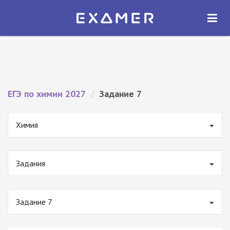
Экзамер — ЕГЭ 2027
×
ОТКРЫТЬ
Экзамер
Бесплатно - В Google Play
ЕГЭ по химии 2027
/
Задание 7
Химия
Задания
Задание 7