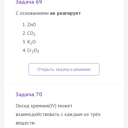
Задача 69
C основаниями
не реагирует
ZnO
CO
2
K
O
2
Cr
O
2
3
Задача 70
Оксид кремния(IV) может
взаимодействовать с каждым из трёх
веществ: