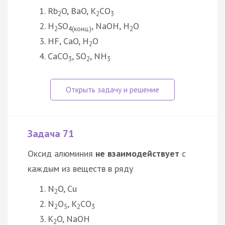
Rb
O, BaO, K
CO
2
2
3
H
SO
, NaOH, H
O
2
4(конц.)
2
HF, CaO, H
O
2
CaCO
, SO
, NH
3
2
3
Задача 71
Оксид алюминия
не взаимодействует
с
каждым из веществ в ряду
N
O, Cu
2
N
O
, К
CО
2
5
2
3
К
O, NaOH
2