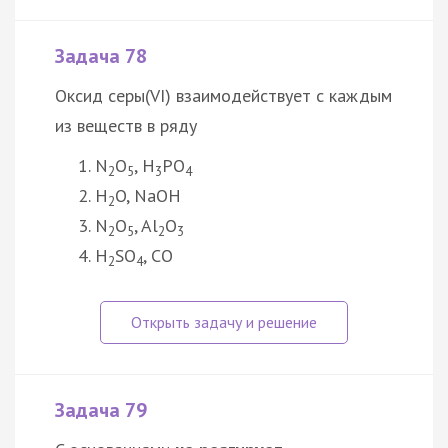
Задача 78
Оксид серы(VI) взаимодействует с каждым
из веществ в ряду
N
O
, H
PO
2
5
3
4
H
O, NaOH
2
N
O
, Al
O
2
5
2
3
H
SO
, CO
2
4
Задача 79