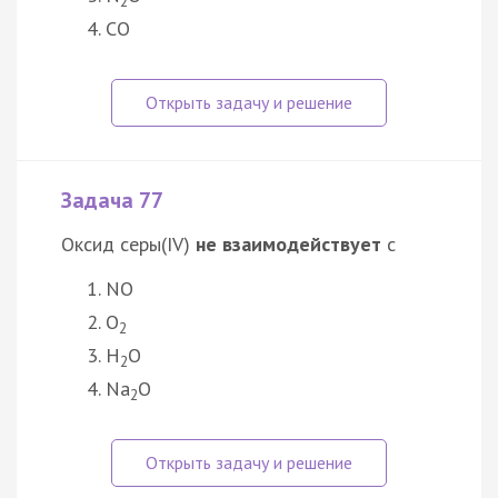
2
CO
Задача 77
Оксид серы(IV)
не взаимодействует
с
NO
O
2
H
O
2
Na
O
2