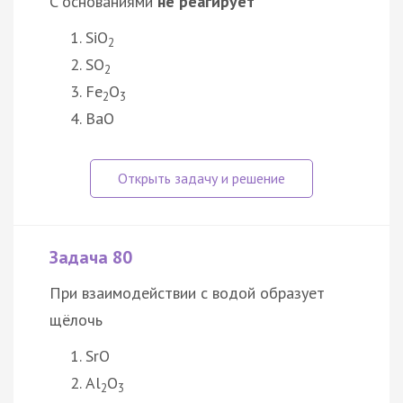
C основаниями
не реагирует
SiO
2
SO
2
Fe
O
2
3
ВаO
Задача 80
При взаимодействии с водой образует
щёлочь
SrO
Al
O
2
3