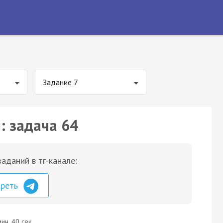
Задание 7
: задача 64
аданий в тг-канале:
треть
ин. 40 сек.