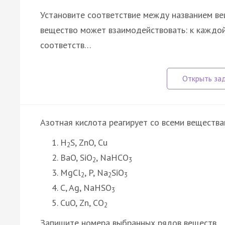
Установите соответствие между названием ве
вещество может взаимодействовать: к каждой
соответств…
Азотная кислота реагирует со всеми вещества
H
S, ZnO, Cu
2
BaO, SiO
, NaHCO
2
3
MgCl
, P, Na
SiO
2
2
3
C, Ag, NaHSO
3
CuO, Zn, CO
2
Запишите номера выбранных рядов веществ.