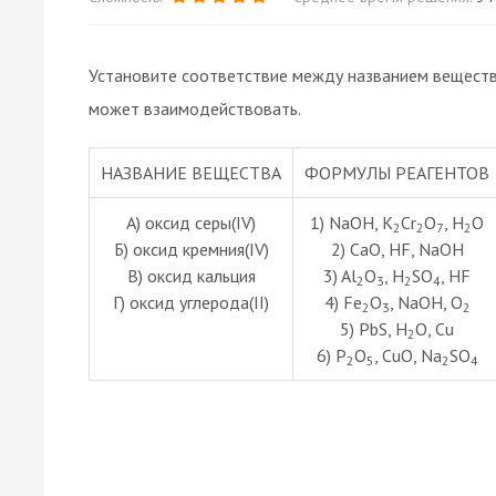
Установите соответствие между названием веществ
может взаимодействовать.
НАЗВАНИЕ ВЕЩЕСТВА
ФОРМУЛЫ РЕАГЕНТОВ
А) оксид серы(IV)
1) NaOH, K
Cr
O
, H
O
2
2
7
2
Б) оксид кремния(IV)
2) CaO, HF, NaOH
В) оксид кальция
3) Al
O
, H
SO
, HF
2
3
2
4
Г) оксид углерода(II)
4) Fe
O
, NaOH, O
2
3
2
5) PbS, H
O, Cu
2
6) P
O
, CuO, Na
SO
2
5
2
4