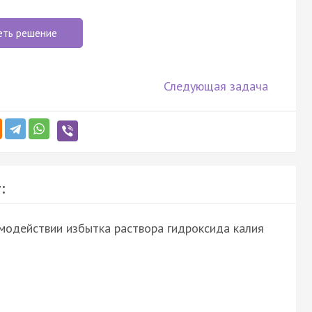
еть решение
Следующая задача
:
имодействии избытка раствора гидроксида калия