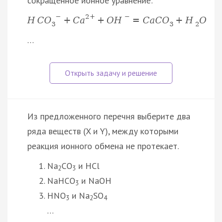
сокращённое ионное уравнение:
−
2
+
−
H
C
O
+
C
a
+
O
H
=
C
a
C
O
+
H
O
3
3
2
…
Из предложенного перечня выберите два
ряда веществ (X и Y), между которыми
реакция ионного обмена не протекает.
Na
CO
и HCl
2
3
NaHCO
и NaOH
3
HNO
и Na
SO
3
2
4
…