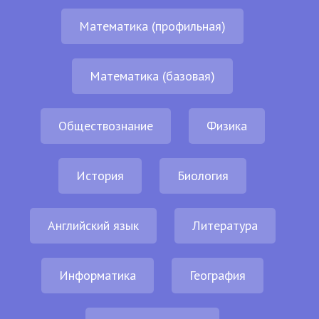
Математика (профильная)
Математика (базовая)
Обществознание
Физика
История
Биология
Английский язык
Литература
Информатика
География