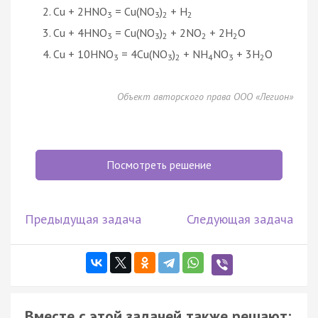
Cu + 2HNO
= Cu(NO
)
+ H
3
3
2
2
Cu + 4HNO
= Cu(NO
)
+ 2NO
+ 2H
O
3
3
2
2
2
Cu + 10HNO
= 4Cu(NO
)
+ NH
NO
+ 3H
O
3
3
2
4
3
2
Объект авторского права ООО «Легион»
Посмотреть решение
Предыдущая задача
Следующая задача
Вместе с этой задачей также решают: