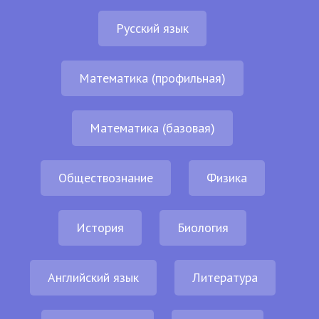
Русский язык
Математика (профильная)
Математика (базовая)
Обществознание
Физика
История
Биология
Английский язык
Литература