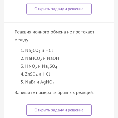
Реакция ионного обмена не протекает
между
Na
CO
и HCl
2
3
NaHCO
и NaOH
3
HNO
и Na
SO
3
2
4
ZnSO
и HCl
4
NaBr и AgNO
3
Запишите номера выбранных реакций.