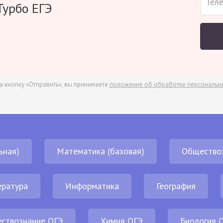
Турбо ЕГЭ
а кнопку «Отправить», вы принимаете
положение об обработке персональн
ьная)
Математика (базовая)
Общество
ература
Информатика
География
ствознание ОГЭ
Химия ОГЭ
Биология 