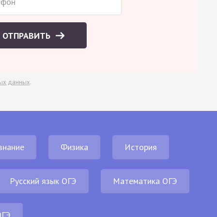
ОТПРАВИТЬ
ых данных
.
знание
Физика
История
Русский язык ОГЭ
Математика ОГЭ
ОГЭ