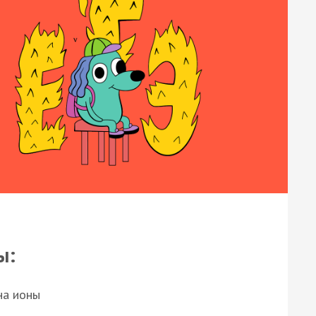
ы:
на ионы