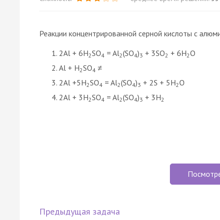
Реакции концентрированной серной кислоты с алюмин
2Al + 6H
SO
= Al
(SO
)
+ 3SO
+ 6H
O
2
4
2
4
3
2
2
Al + H
SO
≠
2
4
2Al +5H
SO
= Al
(SO
)
+ 2S + 5H
O
2
4
2
4
3
2
2Al + 3H
SO
= Al
(SO
)
+ 3H
2
4
2
4
3
2
Посмотр
Предыдущая задача