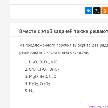
Вместе с этой задачей также решают
Из предложенного перечня выберите два ряда
реагировать с кислотными оксидами.
Li
O, Cr
O
, NiO
2
2
3
CrO, Cl
O
, Bi
O
2
7
2
3
MgO, BeO, CaO
P
O
, Cr
O
2
3
2
3
N
2…