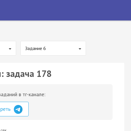
Задание 6
: задача 178
аданий в тг-канале:
треть
 сек.