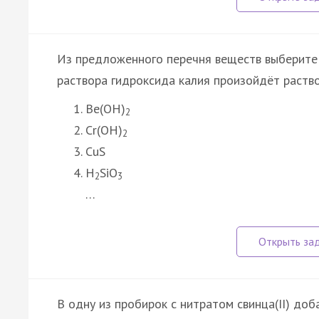
Из предложенного перечня веществ выберите 
раствора гидроксида калия произойдёт раств
Be(OH)
2
Cr(OH)
2
CuS
H
SiO
2
3
…
В одну из пробирок с нитратом свинца(II) доб