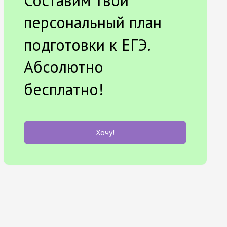
Составим твой
персональный план
подготовки к ЕГЭ.
Абсолютно
бесплатно!
Хочу!