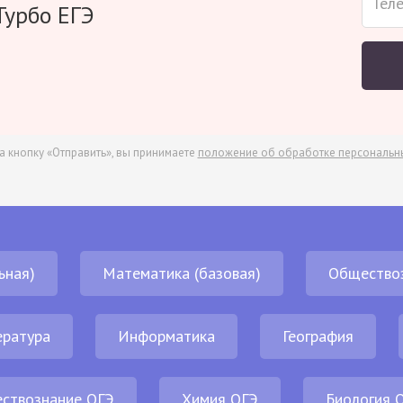
Турбо ЕГЭ
а кнопку «Отправить», вы принимаете
положение об обработке персональн
ьная)
Математика (базовая)
Общество
ература
Информатика
География
ствознание ОГЭ
Химия ОГЭ
Биология 