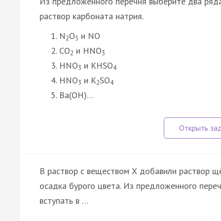
Из предложенного перечня выберите два ряда 
раствор карбоната натрия.
N
O
и NO
2
5
CO
и HNO
2
3
HNO
и KHSO
3
4
HNO
и K
SO
3
2
4
Ba(OH)…
В раствор с веществом Х добавили раствор щ
осадка бурого цвета. Из предложенного переч
вступать в …