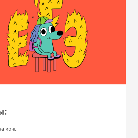
ы:
на ионы