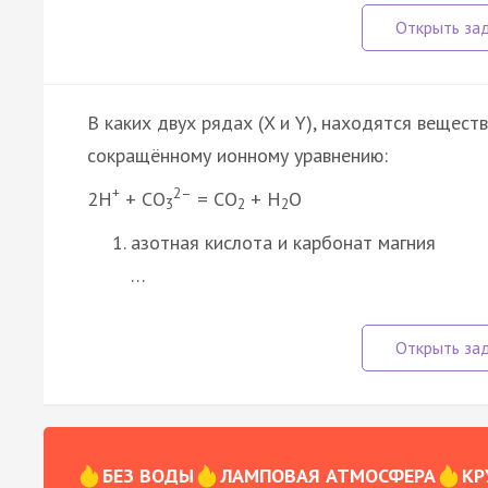
В каких двух рядах (X и Y), находятся вещест
сокращённому ионному уравнению:
+
2–
2Н
+ СО
= СО
+ Н
О
3
2
2
азотная кислота и карбонат магния
…
БЕЗ ВОДЫ
ЛАМПОВАЯ АТМОСФЕРА
КР