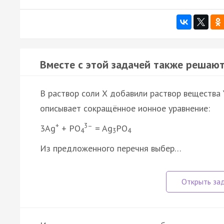
Вместе с этой задачей также решают
В раствор соли Х добавили раствор вещества 
описывает сокращённое ионное уравнение:
+
3–
3Ag
+ PO
= Ag
PO
4
3
4
Из предложенного перечня выбер…