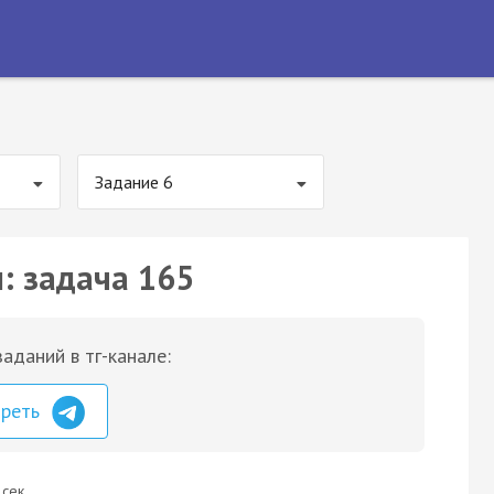
Задание 6
: задача 165
аданий в тг-канале:
треть
 сек.