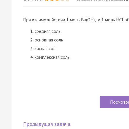
При взаимодействии 1 моль Ba(OH)
и 1 моль HCl о
2
средняя соль
осно́вная соль
кислая соль
комплексная соль
Посмотр
Предыдущая задача