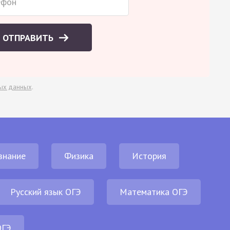
ОТПРАВИТЬ
ых данных
.
знание
Физика
История
Русский язык ОГЭ
Математика ОГЭ
ОГЭ