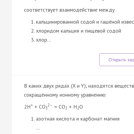
соответствует взаимодействие между
кальцинированной содой и гашёной изве
хлоридом кальция и пищевой содой
хлор…
В каких двух рядах (X и Y), находятся вещест
сокращённому ионному уравнению:
+
2–
2Н
+ СО
= СО
+ Н
О
3
2
2
азотная кислота и карбонат магния
…