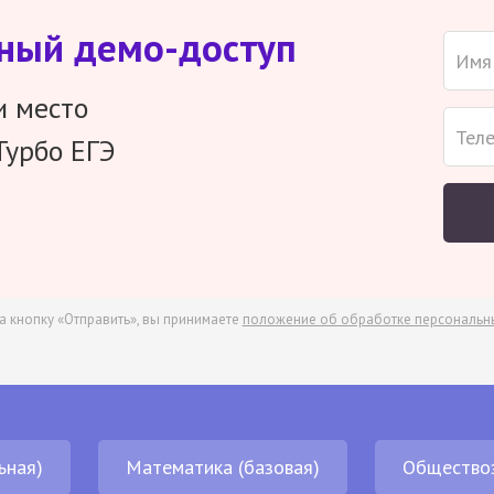
тный демо-доступ
и место
Турбо ЕГЭ
а кнопку «Отправить», вы принимаете
положение об обработке персональн
ьная)
Математика (базовая)
Общество