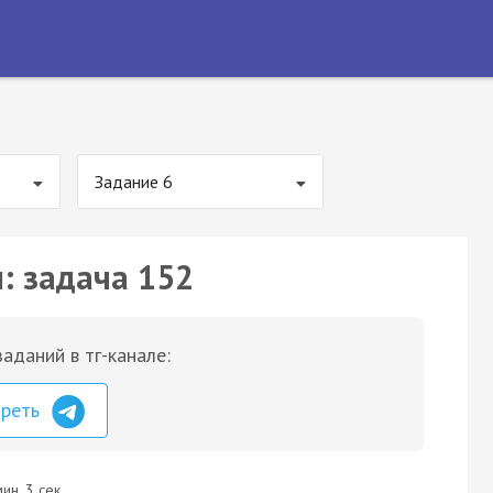
Задание 6
: задача 152
аданий в тг-канале:
треть
ин. 3 сек.