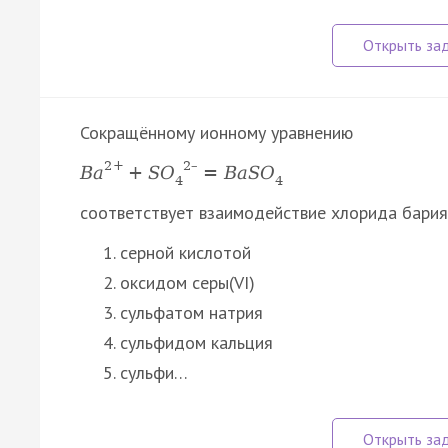
Сокращённому ионному уравнению
2
+
2
–
B
a
+
S
O
=
B
a
S
O
4
4
соответствует взаимодействие хлорида бария
серной кислотой
оксидом серы(VI)
сульфатом натрия
сульфидом кальция
сульфи…