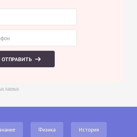
ОТПРАВИТЬ
ых данных
.
знание
Физика
История