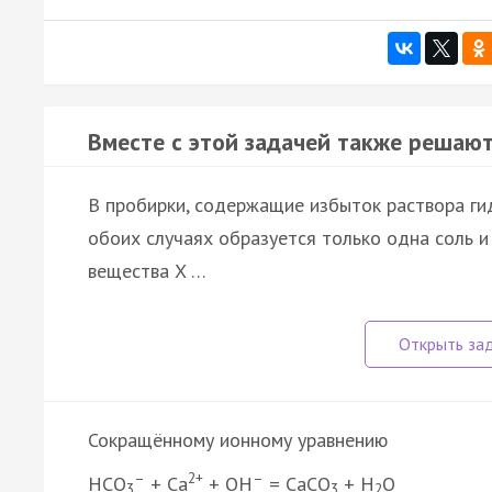
Вместе с этой задачей также решают
В пробирки, содержащие избыток раствора гид
обоих случаях образуется только одна соль 
вещества X …
Сокращённому ионному уравнению
–
2+
–
HCO
+ Ca
+ OH
= CaCO
+ H
O
3
3
2