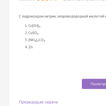
С гидроксидом натрия, хлороводородной кислотой 
Cr(OH)
3
CuSO
4
(NH
)
CO
4
2
3
Zn
Посмотр
Предыдущая задача