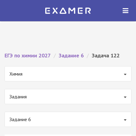
Экзамер — ЕГЭ 2027
×
ОТКРЫТЬ
Экзамер
Бесплатно - В Google Play
ЕГЭ по химии 2027
/
Задание 6
/
Задача 122
Химия
Задания
Задание 6