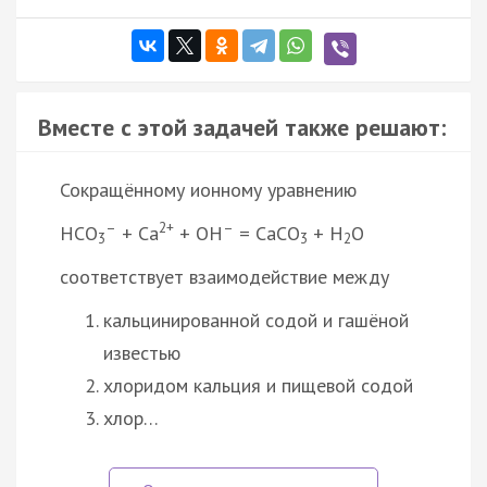
Вместе с этой задачей также решают:
Сокращённому ионному уравнению
–
2+
–
HCO
+ Ca
+ OH
= CaCO
+ H
O
3
3
2
соответствует взаимодействие между
кальцинированной содой и гашёной
известью
хлоридом кальция и пищевой содой
хлор…