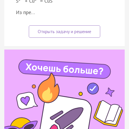
S
+ Cu
= CuS
Из пре…