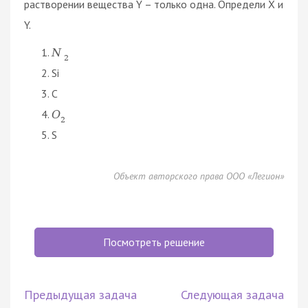
растворении вещества Y – только одна. Определи X и
Y.
N
2
Si
C
O
2
S
Объект авторского права ООО «Легион»
Посмотреть решение
Предыдущая задача
Следующая задача