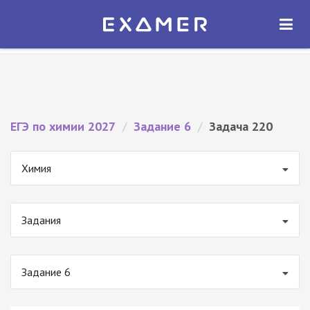
Экзамер — ЕГЭ 2027
×
ОТКРЫТЬ
Экзамер
Бесплатно - В Google Play
ЕГЭ по химии 2027
/
Задание 6
/
Задача 220
Химия
Задания
Задание 6