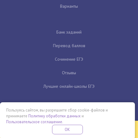
Варианты
Банк заданий
Перевод баллов
Сочинение ЕГЭ
Отзывы
Лучшие онлайн-школы ЕГЭ
Пользуясь сайтом, вы разрешаете сбор cookie-файлов и
принимаете
Политику обработки данных
и
Пользовательское соглашение
.
Бесплатная летняя школа
OK
ПОДРОБНЕЕ
ПРОВЕДИ ЭТО ЛЕТО С ПОЛЬЗОЙ