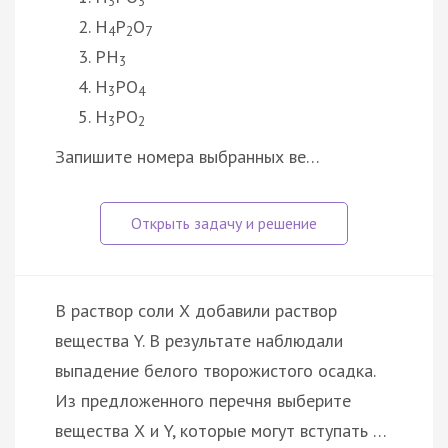
3
3
H
P
O
4
2
7
PH
3
H
PO
3
4
H
PO
3
2
Запишите номера выбранных ве…
В раствор соли Х добавили раствор
вещества Y. В результате наблюдали
выпадение белого творожистого осадка.
Из предложенного перечня выберите
вещества Х и Y, которые могут вступать …