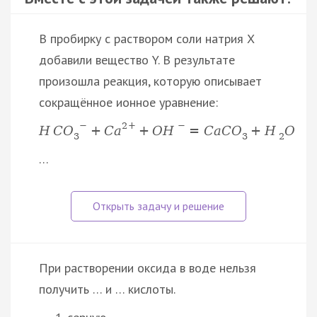
В пробирку с раствором соли натрия X
добавили вещество Y. В результате
произошла реакция, которую описывает
сокращённое ионное уравнение:
−
2
+
−
H
C
O
+
C
a
+
O
H
=
C
a
C
O
+
H
O
3
3
2
…
При растворении оксида в воде нельзя
получить … и … кислоты.