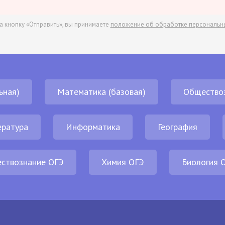
а кнопку «Отправить», вы принимаете
положение об обработке персональн
ьная)
Математика (базовая)
Общество
ература
Информатика
География
ствознание ОГЭ
Химия ОГЭ
Биология 