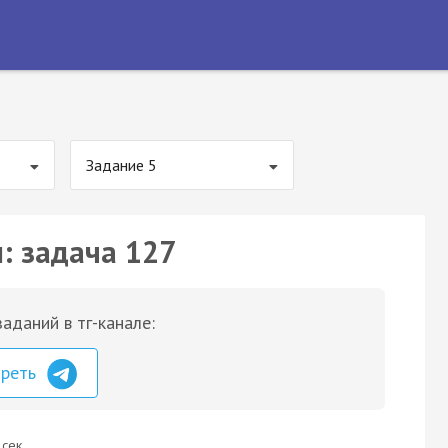
Задание 5
: задача 127
аданий в тг-канале:
треть
 сек.