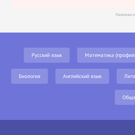
Нажимая н
Русский язык
Математика (профил
Биология
Английский язык
Лит
Обще