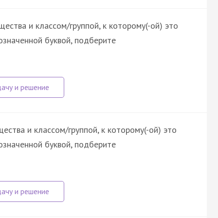
ества и классом/группой, к которому(-ой) это
означенной буквой, подберите
ства и классом/группой, к которому(-ой) это
означенной буквой, подберите