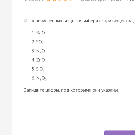
Из перечисленных веществ выберите три вещества,
BaO
SO
2
N
O
2
ZnO
SiO
2
N
O
2
5
Запишите цифры, под которыми они указаны.