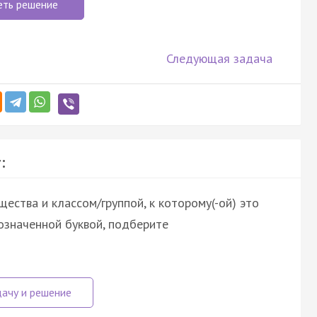
еть решение
Следующая задача
:
ества и классом/группой, к которому(-ой) это
означенной буквой, подберите