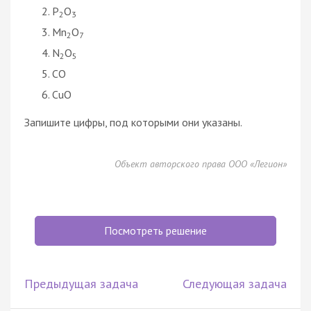
P
O
2
3
Mn
O
2
7
N
O
2
5
CO
CuO
Запишите цифры, под которыми они указаны.
Объект авторского права ООО «Легион»
Посмотреть решение
Предыдущая задача
Следующая задача