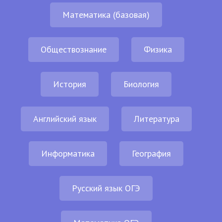
Математика (базовая)
Обществознание
Физика
История
Биология
Английский язык
Литература
Информатика
География
Русский язык ОГЭ