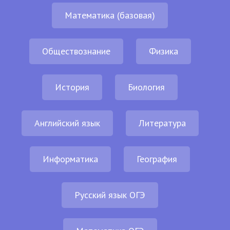
Математика (базовая)
Обществознание
Физика
История
Биология
Английский язык
Литература
Информатика
География
Русский язык ОГЭ