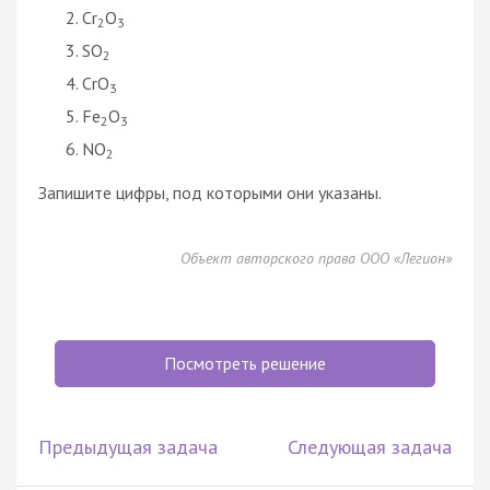
Cr
O
2
3
SO
2
CrO
3
Fe
O
2
3
NO
2
Запишите цифры, под которыми они указаны.
Объект авторского права ООО «Легион»
Посмотреть решение
Предыдущая задача
Следующая задача