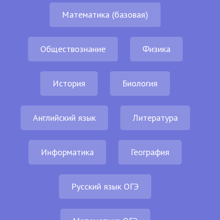
Математика (базовая)
Обществознание
Физика
История
Биология
Английский язык
Литература
Информатика
География
Русский язык ОГЭ