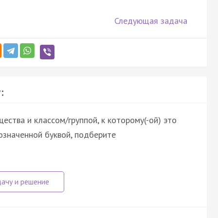
Следующая задача
:
ства и классом/группой, к которому(-ой) это
означенной буквой, подберите