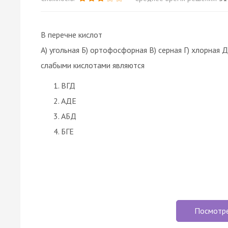
В перечне кислот
А) угольная Б) ортофосфорная В) серная Г) хлорная 
слабыми кислотами являются
ВГД
АДЕ
АБД
БГЕ
Посмотр