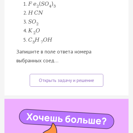
F
e
(
S
O
)
2
4
3
H
C
N
S
O
2
K
O
2
C
H
O
H
3
7
Запишите в поле ответа номера
выбранных соед…