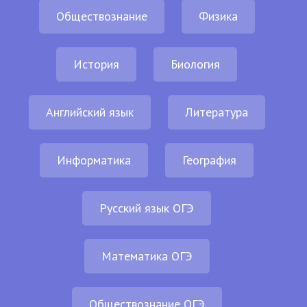
Обществознание
Физика
История
Биология
Английский язык
Литература
Информатика
География
Русский язык ОГЭ
Математика ОГЭ
Обществознание ОГЭ