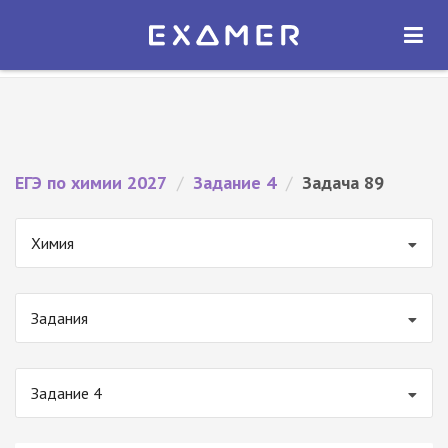
Экзамер — ЕГЭ 2027
×
ОТКРЫТЬ
Экзамер
Бесплатно - В Google Play
ЕГЭ по химии 2027
/
Задание 4
/
Задача 89
Химия
Задания
Задание 4