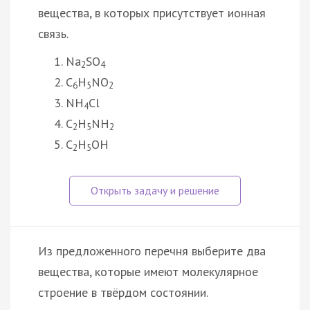
вещества, в которых присутствует ионная
связь.
Na
SO
2
4
C
H
NO
6
5
2
NH
Cl
4
C
H
NH
2
5
2
C
H
OH
2
5
Из предложенного перечня выберите два
вещества, которые имеют молекулярное
строение в твёрдом состоянии.