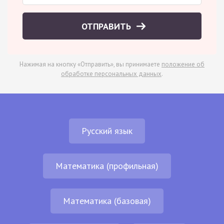
ОТПРАВИТЬ
Нажимая на кнопку «Отправить», вы принимаете
положение об
обработке персональных данных
.
Русский язык
Математика (профильная)
Математика (базовая)