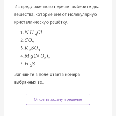
Из предложенного перечня выберите два
вещества, которые имеют молекулярную
кристаллическую решётку.
N
H
C
l
4
C
O
2
K
S
O
2
4
M
g
(
N
О
)
3
2
H
S
2
Запишите в поле ответа номера
выбранных ве…