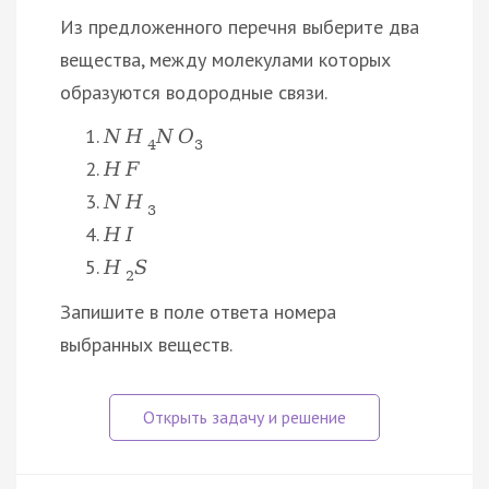
Из предложенного перечня выберите два
вещества, между молекулами которых
образуются водородные связи.
N
H
N
O
4
3
H
F
N
H
3
H
I
H
S
2
Запишите в поле ответа номера
выбранных веществ.