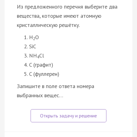
Из предложенного перечня выберите два
вещества, которые имеют атомную
кристаллическую решётку.
H
O
2
SiC
NH
Cl
4
C (графит)
C (фуллерен)
Запишите в поле ответа номера
выбранных вещес…