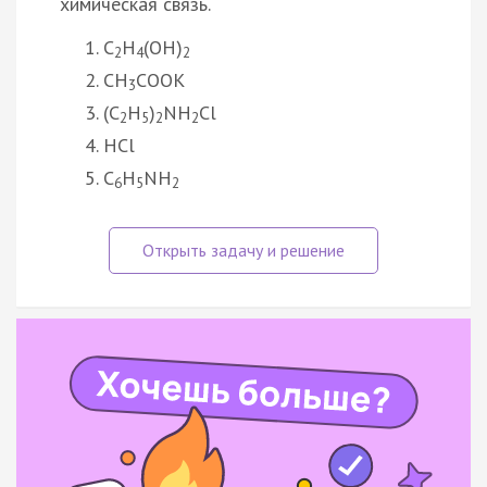
химическая связь.
С
H
(OH)
2
4
2
СH
COOK
3
(C
H
)
NH
Cl
2
5
2
2
HCl
C
H
NH
6
5
2