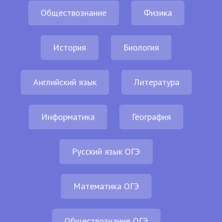
Обществознание
Физика
История
Биология
Английский язык
Литература
Информатика
География
Русский язык ОГЭ
Математика ОГЭ
Обществознание ОГЭ