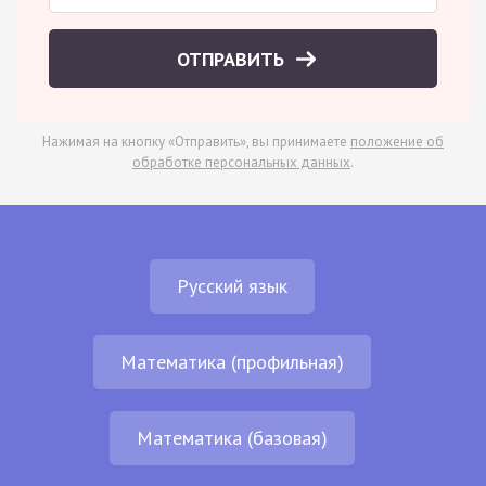
ОТПРАВИТЬ
Нажимая на кнопку «Отправить», вы принимаете
положение об
обработке персональных данных
.
Русский язык
Математика (профильная)
Математика (базовая)