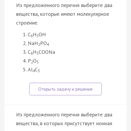
Из предложенного перечня выберите два
вещества, которые имеют молекулярное
строение.
C
H
OH
6
5
NaH
PO
2
4
C
H
COONa
6
5
P
O
2
5
Al
C
4
3
Из предложенного перечня выберите два
вещества, в которых присутствует ионная