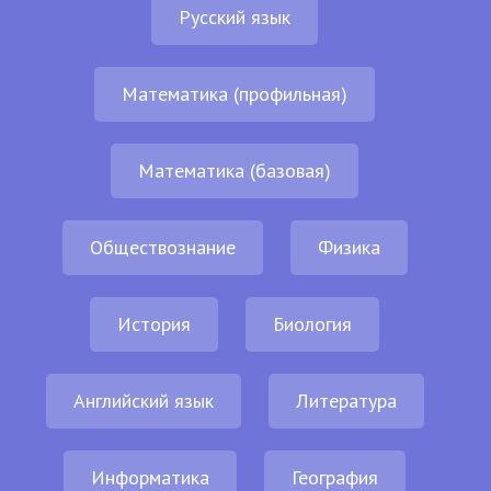
Русский язык
Математика (профильная)
Математика (базовая)
Обществознание
Физика
История
Биология
Английский язык
Литература
Информатика
География