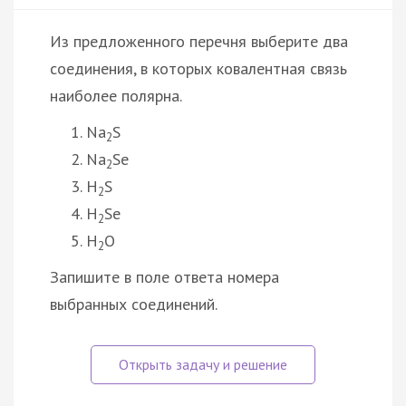
Из предложенного перечня выберите два
соединения, в которых ковалентная связь
наиболее полярна.
Na
S
2
Na
Se
2
H
S
2
H
Se
2
H
O
2
Запишите в поле ответа номера
выбранных соединений.