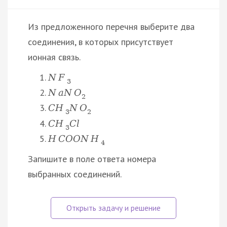
Из предложенного перечня выберите два
соединения, в которых присутствует
ионная связь.
N
F
3
N
a
N
O
2
C
H
N
O
3
2
C
H
C
l
3
H
C
O
O
N
H
4
Запишите в поле ответа номера
выбранных соединений.