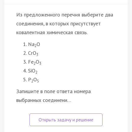
Из предложенного перечня выберите два
соединения, в которых присутствует
ковалентная химическая связь.
Na
O
2
CrO
3
Fe
O
2
3
SiO
2
P
O
2
5
Запишите в поле ответа номера
выбранных соединени…