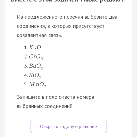
Из предложенного перечня выберите два
соединения, в которых присутствует
ковалентная связь.
K
O
2
C
r
O
3
B
a
O
2
S
i
O
2
M
n
O
2
Запишите в поле ответа номера
выбранных соединений.