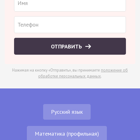
ОТПРАВИТЬ
Нажимая на кнопку «Отправить», вы принимаете
положение об
обработке персональных данных
.
Русский язык
Математика (профильная)