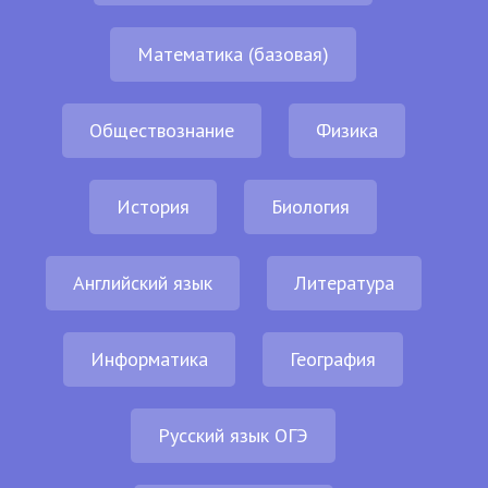
Математика (базовая)
Обществознание
Физика
История
Биология
Английский язык
Литература
Информатика
География
Русский язык ОГЭ