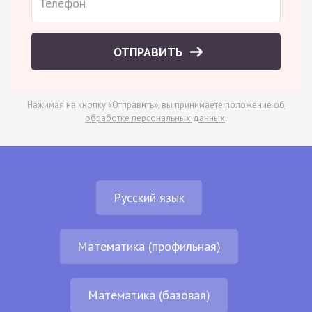
ОТПРАВИТЬ
Нажимая на кнопку «Отправить», вы принимаете
положение об
обработке персональных данных
.
Русский язык
Математика (профильная)
Математика (базовая)