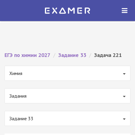
Экзамер — ЕГЭ 2027
×
ОТКРЫТЬ
Экзамер
Бесплатно - В Google Play
ЕГЭ по химии 2027
/
Задание 33
/
Задача 221
Химия
Задания
Задание 33