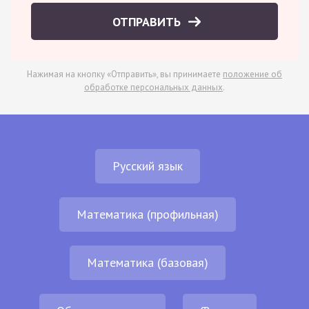
ОТПРАВИТЬ
Нажимая на кнопку «Отправить», вы принимаете
положение об
обработке персональных данных
.
Русский язык
Математика (профильная)
Математика (базовая)