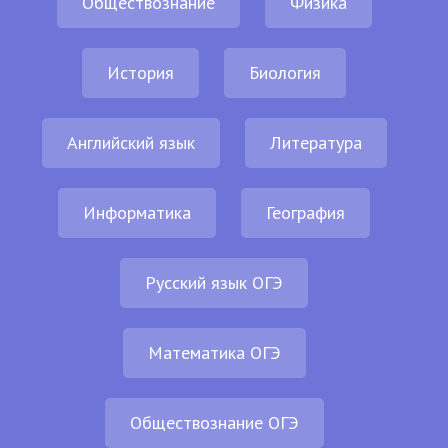
Обществознание
Физика
История
Биология
Английский язык
Литература
Информатика
География
Русский язык ОГЭ
Математика ОГЭ
Обществознание ОГЭ