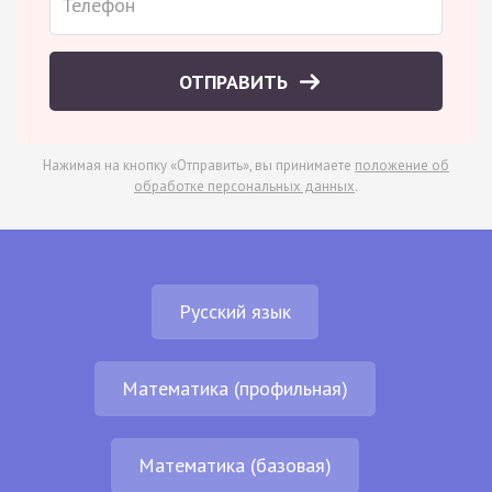
ОТПРАВИТЬ
Нажимая на кнопку «Отправить», вы принимаете
положение об
обработке персональных данных
.
Русский язык
Математика (профильная)
Математика (базовая)