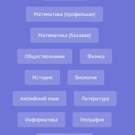
Математика (профильная)
Математика (базовая)
Обществознание
Физика
История
Биология
Английский язык
Литература
Информатика
География