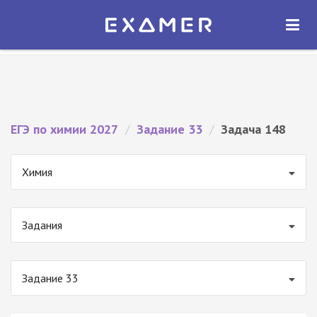
Экзамер — ЕГЭ 2027
×
ОТКРЫТЬ
Экзамер
Бесплатно - В Google Play
ЕГЭ по химии 2027
/
Задание 33
/
Задача 148
Химия
Задания
Задание 33