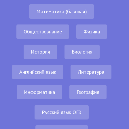
Математика (базовая)
Обществознание
Физика
История
Биология
Английский язык
Литература
Информатика
География
Русский язык ОГЭ