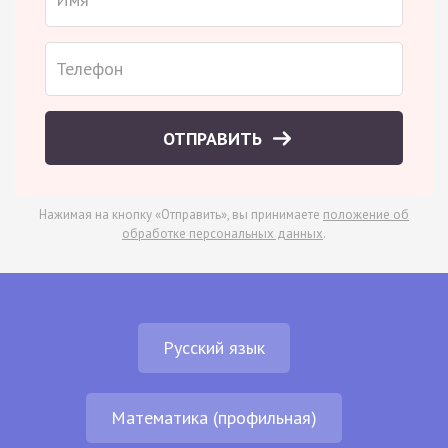
ОТПРАВИТЬ
Нажимая на кнопку «Отправить», вы принимаете
положение об
обработке персональных данных
.
Русский язык
Математика (профильная)