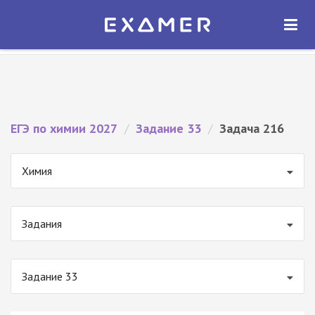
Экзамер — ЕГЭ 2027
×
ОТКРЫТЬ
Экзамер
Бесплатно - В Google Play
ЕГЭ по химии 2027
/
Задание 33
/
Задача 216
Химия
Задания
Задание 33